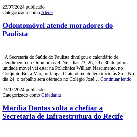
Antunes
23/07/2024
publicado
faz
Categorizado como
Alepe
balanço
positivo
do
Odontomóvel atende moradores do
1º
Paulista
semestre
da
caravana
por
mais
A Secretaria de Saúde do Paulista divulgou o calendário de
educação
atendimento do Odontomóvel. Nos dias 23, 26, 29 e 30 de julho a
em
unidade móvel vai estar na Policlínica William Nascimento, no
Pernambuco
Conjunto Beira Mar, no Janga. O atendimento tem início às 8h. No
Od
dia 24, o trabalho será ofertado no Colégio José…
Continuar lendo
at
23/07/2024
publicado
mo
Categorizado como
Cidadania
do
Pau
Marília Dantas volta a chefiar a
Secretaria de Infraestrutura do Recife