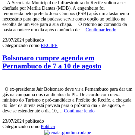
A Secretaria Municipal de Infraestrutura do Recife voltou a ser
chefiada por Marília Dantas (MDB). A engenheira foi
renomeada pelo prefeito João Campos (PSB) após um afastamento
necessário para que ela pudesse servir como opção ao político na
escolha de um vice para a sua chapa. O retorno ao comando da
Marília
pasta acontece um dia após o anúncio de…
Continuar lendo
Dantas
23/07/2024
publicado
volta
Categorizado como
RECIFE
a
chefiar
a
Bolsonaro cumpre agenda em
Secretaria
Pernambuco de 7 a 10 de agosto
de
Infraestru
do
Recife
O ex-presidente Jair Bolsonaro deve vir a Pernambuco para dar um
gás na campanha dos candidatos do PL. De acordo com o ex-
ministro do Turismo e pré-candidato a Prefeito do Recife, a chegada
do líder da direita está prevista para o próximo dia 7 de agosto, e
Bolsonaro
deve se estender até o dia 10,…
Continuar lendo
cumpre
23/07/2024
publicado
agenda
Categorizado como
Política
em
Pernambuco