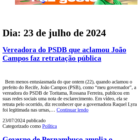
Dia:
23 de julho de 2024
Vereadora do PSDB que aclamou João
Campos faz retratação pública
Bem menos entusiasmada do que ontem (22), quando aclamou o
prefeito do Recife, João Campos (PSB), como “meu governador”, a
vereadora do PSDB de Toritama, Rossana Ferreira, publicou em
suas redes sociais uma nota de esclarecimento. Em vídeo, ela se
retrata pelo ocorrido, diz reconhecer que a governadora Raquel Lyra
Vereadora
foi legitimada nas urnas,…
Continuar lendo
do
23/07/2024
publicado
PSDB
Categorizado como
Política
que
aclamou
João
Governo de Pernambuco amplia o