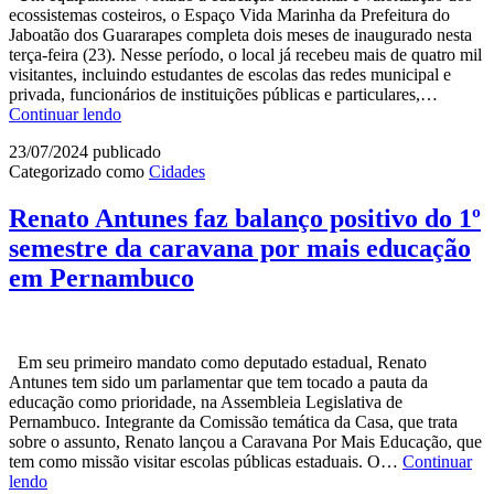
e
ecossistemas costeiros, o Espaço Vida Marinha da Prefeitura do
Ar
Jaboatão dos Guararapes completa dois meses de inaugurado nesta
terça-feira (23). Nesse período, o local já recebeu mais de quatro mil
visitantes, incluindo estudantes de escolas das redes municipal e
privada, funcionários de instituições públicas e particulares,…
Espaço
Continuar lendo
Vida
23/07/2024
publicado
Marinha
Categorizado como
Cidades
do
Jaboatão
dos
Renato Antunes faz balanço positivo do 1º
Guararapes completa
semestre da caravana por mais educação
dois
meses
em Pernambuco
e
já
recebeu
mais
Em seu primeiro mandato como deputado estadual, Renato
de
Antunes tem sido um parlamentar que tem tocado a pauta da
quatro
educação como prioridade, na Assembleia Legislativa de
mil
Pernambuco. Integrante da Comissão temática da Casa, que trata
visitantes
sobre o assunto, Renato lançou a Caravana Por Mais Educação, que
tem como missão visitar escolas públicas estaduais. O…
Continuar
Renato
lendo