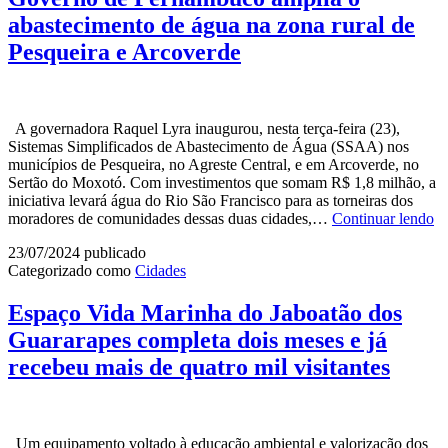
Campos
abastecimento de água na zona rural de
faz
retratação
Pesqueira e Arcoverde
pública
A governadora Raquel Lyra inaugurou, nesta terça-feira (23),
Sistemas Simplificados de Abastecimento de Água (SSAA) nos
municípios de Pesqueira, no Agreste Central, e em Arcoverde, no
Sertão do Moxotó. Com investimentos que somam R$ 1,8 milhão, a
iniciativa levará água do Rio São Francisco para as torneiras dos
G
moradores de comunidades dessas duas cidades,…
Continuar lendo
de
23/07/2024
publicado
P
Categorizado como
Cidades
am
o
ab
Espaço Vida Marinha do Jaboatão dos
de
Guararapes completa dois meses e já
ág
na
recebeu mais de quatro mil visitantes
zo
ru
de
Pe
Um equipamento voltado à educação ambiental e valorização dos