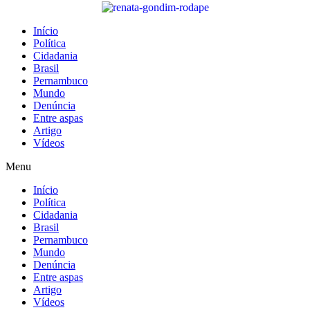
de
7
Início
a
Política
10
Cidadania
de
Brasil
agosto
Pernambuco
Mundo
Denúncia
Entre aspas
Artigo
Vídeos
Menu
Início
Política
Cidadania
Brasil
Pernambuco
Mundo
Denúncia
Entre aspas
Artigo
Vídeos