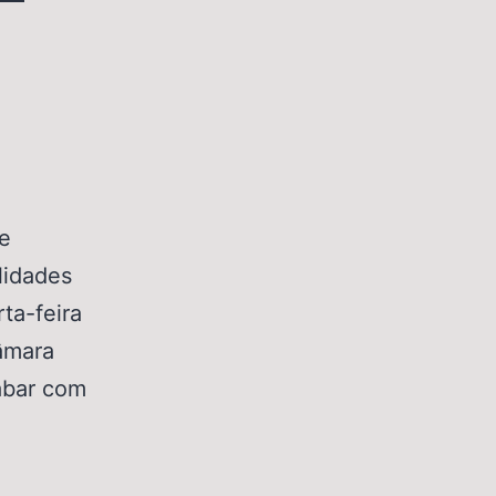
e
lidades
ta-feira
âmara
abar com