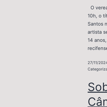
O veread
10h, o t
Santos n
artista 
14 anos,
recifen
27/11/202
Categori
Sob
Câm