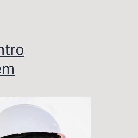
ntro
em