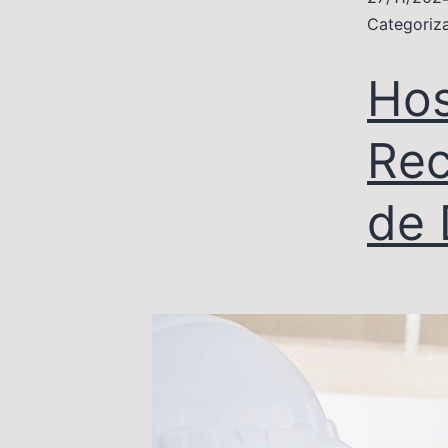
Categori
Hos
Rec
de 