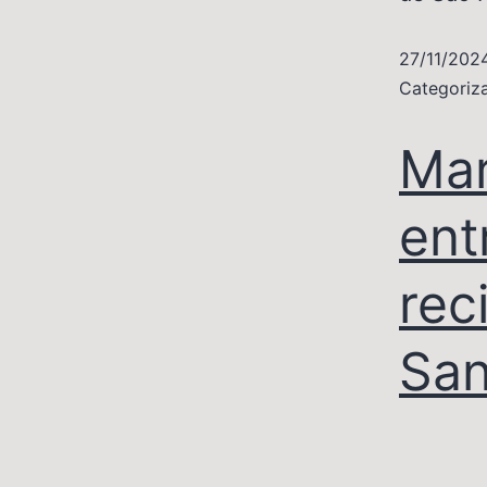
27/11/202
Categori
Mar
ent
rec
San