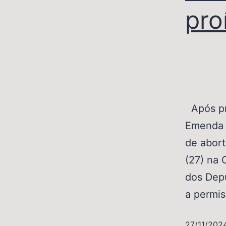
pro
Após pr
Emenda à
de abort
(27) na 
dos Depu
a permi
27/11/202