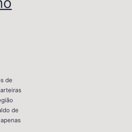
no
s de
arteiras
egião
aldo de
 apenas