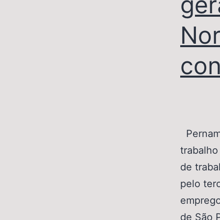
ger
Nor
con
Pernamb
trabalho
de traba
pelo ter
emprego
de São 