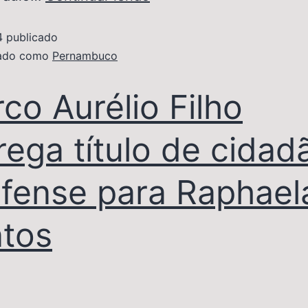
4
publicado
zado como
Pernambuco
co Aurélio Filho
rega título de cidad
ifense para Raphael
tos