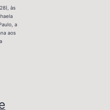
28), às
phaela
Paulo, a
ana aos
a
e