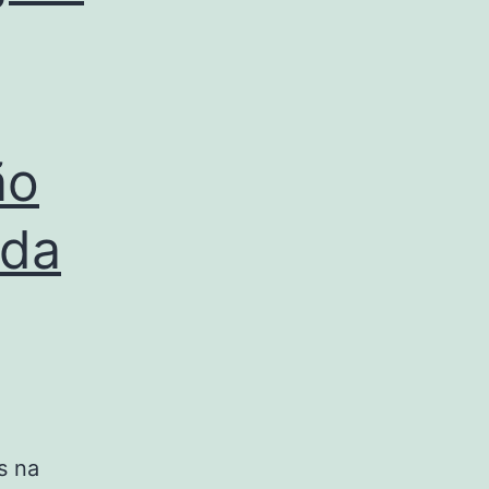
ão
 da
s na