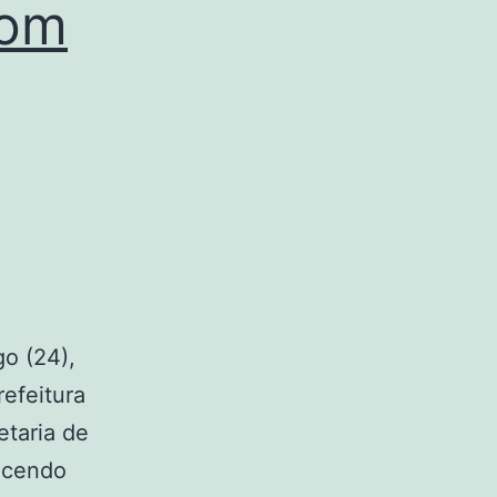
com
o (24),
refeitura
etaria de
ecendo