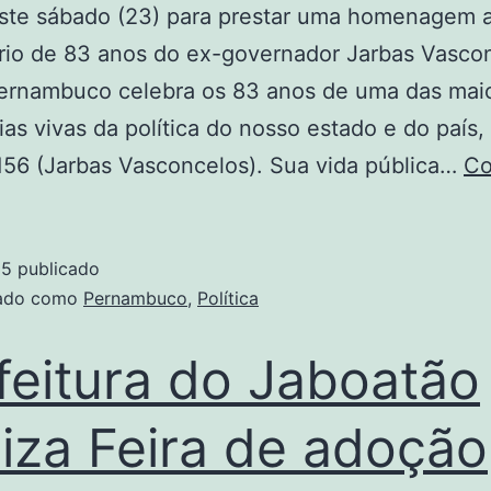
este sábado (23) para prestar uma homenagem 
rio de 83 anos do ex-governador Jarbas Vasco
Pernambuco celebra os 83 anos de uma das mai
ias vivas da política do nosso estado e do país,
56 (Jarbas Vasconcelos). Sua vida pública…
Co
quel
esta
25
publicado
menagem
zado como
Pernambuco
,
Política
s
feitura do Jaboatão
os
liza Feira de adoção
-