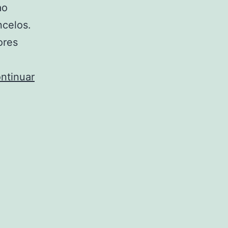
ao
ncelos.
ores
ntinuar