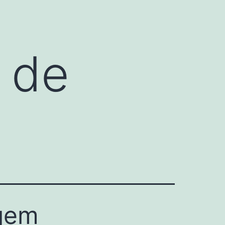
 de
gem