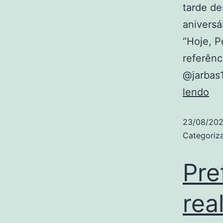
tarde d
aniversá
“Hoje, 
referênc
@jarbas1
Ra
lendo
pr
23/08/20
ho
Categori
ao
83
Pre
an
do
rea
ex