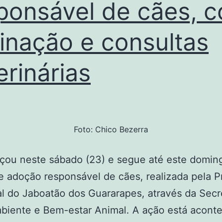
ponsável de cães, 
vernador
rbas
inação e consultas
sconcelos:
spiração
erinárias
e
gue
mo
rte
Foto: Chico Bezerra
a
 neste sábado (23) e segue até este doming
ítica”
de adoção responsável de cães, realizada pela P
l do Jaboatão dos Guararapes, através da Secr
biente e Bem-estar Animal. A ação está acont