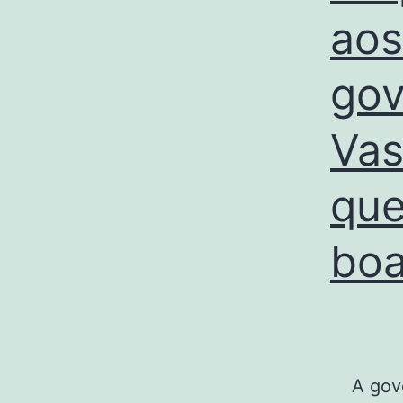
aos
gov
Vas
que
boa
A gover