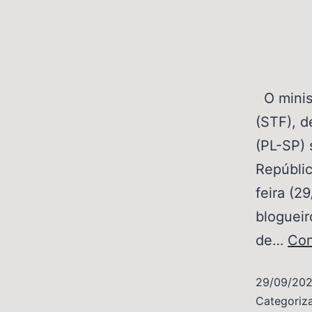
O minis
(STF), d
(PL-SP) 
Repúblic
feira (2
blogueir
de…
Con
29/09/20
Categori