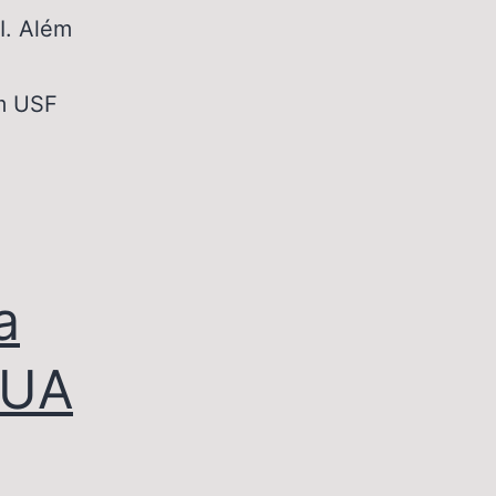
I. Além
em USF
a
EUA