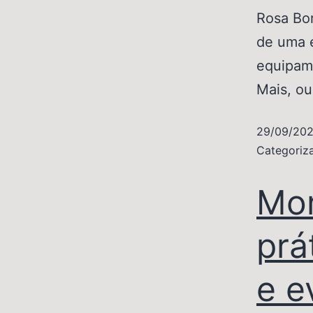
Rosa Bor
de uma e
equipame
Mais, o
29/09/20
Categori
Mor
prá
e e