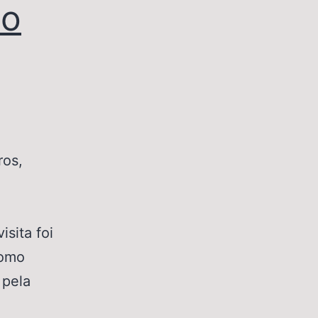
co
ros,
isita foi
como
 pela