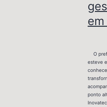
ges
em 
O prefe
esteve e
conhece
transfor
acompan
ponto al
Inovate