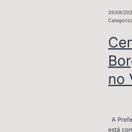
29/09/20
Categori
Cen
Bor
no 
A Prefei
está con