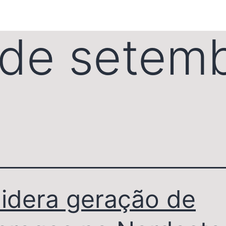
de setem
lidera geração de