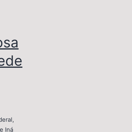
osa
sede
eral,
e Iná