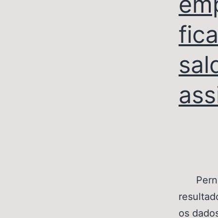
emp
fic
sal
ass
Pernam
resulta
os dado