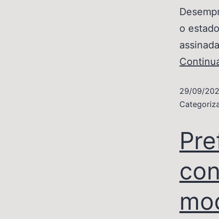
Desempre
o estado
assinada
Continu
29/09/20
Categori
Pre
con
mod