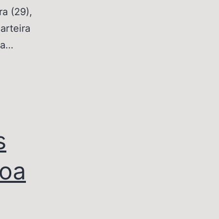
a (29),
arteira
ra…
s
soa