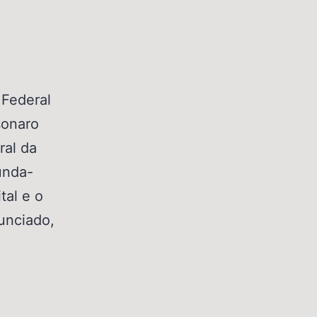
 Federal
sonaro
ral da
unda-
tal e o
unciado,