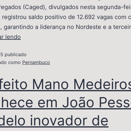
gados (Caged), divulgados nesta segunda-feir
 registrou saldo positivo de 12.692 vagas com c
, garantindo a liderança no Nordeste e a tercei
ar lendo
25
publicado
zado como
Pernambuco
feito Mano Medeiro
hece em João Pes
elo inovador de