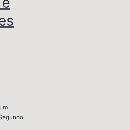
 e
res
 um
 Segundo