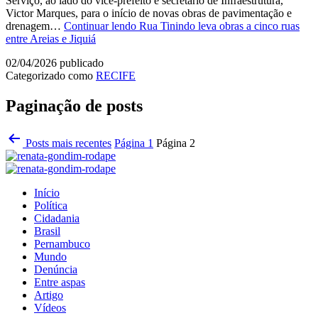
Serviço, ao lado do vice-prefeito e secretário de Infraestrutura,
Victor Marques, para o início de novas obras de pavimentação e
drenagem…
Continuar lendo
Rua Tinindo leva obras a cinco ruas
entre Areias e Jiquiá
02/04/2026
publicado
Categorizado como
RECIFE
Paginação de posts
Posts
mais recentes
Página 1
Página 2
Início
Política
Cidadania
Brasil
Pernambuco
Mundo
Denúncia
Entre aspas
Artigo
Vídeos