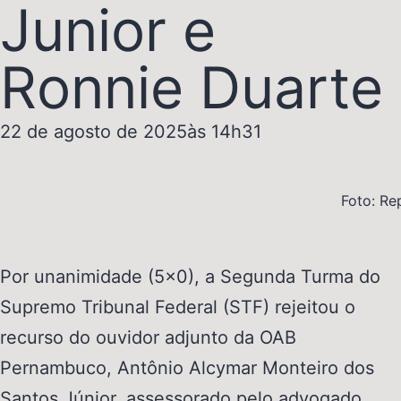
Junior e
Ronnie Duarte
22 de agosto de 2025
às
14h31
Foto: Re
Por unanimidade (5×0), a Segunda Turma do
Supremo Tribunal Federal (STF) rejeitou o
recurso do ouvidor adjunto da OAB
Pernambuco, Antônio Alcymar Monteiro dos
Santos Júnior, assessorado pelo advogado