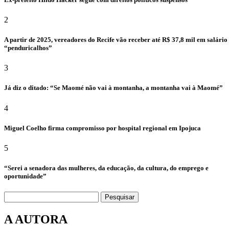
2
A partir de 2025, vereadores do Recife vão receber até R$ 37,8 mil em salário
“penduricalhos”
3
Já diz o ditado: “Se Maomé não vai à montanha, a montanha vai à Maomé”
4
Miguel Coelho firma compromisso por hospital regional em Ipojuca
5
“Serei a senadora das mulheres, da educação, da cultura, do emprego e
oportunidade”
Pesquisar
A AUTORA