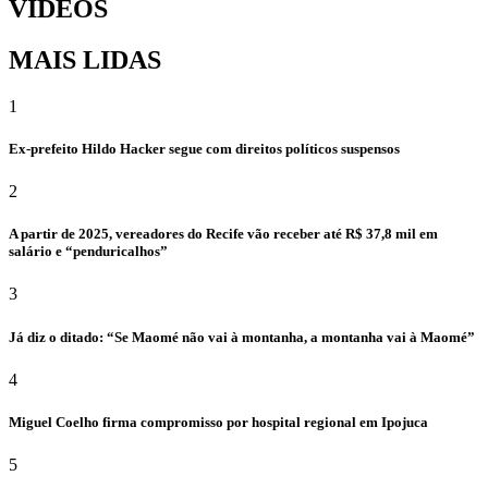
VÍDEOS
MAIS LIDAS
1
Ex-prefeito Hildo Hacker segue com direitos políticos suspensos
2
A partir de 2025, vereadores do Recife vão receber até R$ 37,8 mil em
salário e “penduricalhos”
3
Já diz o ditado: “Se Maomé não vai à montanha, a montanha vai à Maomé”
4
Miguel Coelho firma compromisso por hospital regional em Ipojuca
5