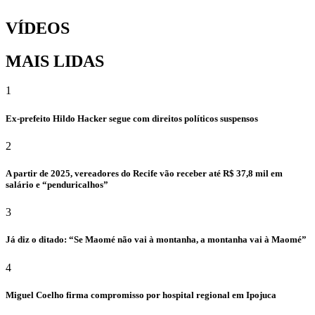
VÍDEOS
MAIS LIDAS
1
Ex-prefeito Hildo Hacker segue com direitos políticos suspensos
2
A partir de 2025, vereadores do Recife vão receber até R$ 37,8 mil em
salário e “penduricalhos”
3
Já diz o ditado: “Se Maomé não vai à montanha, a montanha vai à Maomé”
4
Miguel Coelho firma compromisso por hospital regional em Ipojuca