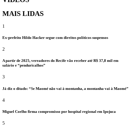
MAIS LIDAS
1
Ex-prefeito Hildo Hacker segue com direitos políticos suspensos
2
A partir de 2025, vereadores do Recife vão receber até R$ 37,8 mil em
salário e “penduricalhos”
3
Já diz o ditado: “Se Maomé não vai à montanha, a montanha vai à Maomé”
4
Miguel Coelho firma compromisso por hospital regional em Ipojuca
5