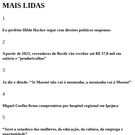
MAIS LIDAS
1
Ex-prefeito Hildo Hacker segue com direitos políticos suspensos
2
A partir de 2025, vereadores do Recife vão receber até R$ 37,8 mil em
salário e “penduricalhos”
3
Já diz o ditado: “Se Maomé não vai à montanha, a montanha vai à Maomé”
4
Miguel Coelho firma compromisso por hospital regional em Ipojuca
5
“Serei a senadora das mulheres, da educação, da cultura, do emprego e
oportunidade”