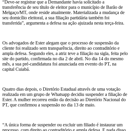
“Deve-se registrar que a Demandante havia solicitado a
transferência de seu título de eleitor para o município de Barão de
Melgaço/MT, onde reside atualmente. Materializada a mudança de
seu domicílio eleitoral, a sua filiação partidária também foi
transferida”, argumenta a defesa na ação ajuizada nesta terça-feira.
Os advogados de Ester alegam que o processo de suspensão da
cliente foi realizado sem transparência, direito ao contraditório e
ampla defesa. Segundo eles, a atriz teve a filiação na sigla, feita pelo
site do partido, confirmada no dia 2 de abril. No dia 14 do mesmo
mês, a sua pré-candidatura foi anunciada em evento do PT, na
capital Cuiabá.
Quatro dias depois, o Diretório Estadual através de uma votação
realizada em um grupo de Whatsapp decidiu suspender a filiação de
Ester. A mulher recorreu então da decisão ao Diretório Nacional do
PT, que confirmou a suspensão no dia 13 de maio.
“A única forma de suspender ou excluir um filiado é instaurar um
processo, com direito ao contraditório e ampla defesa. E nada disso