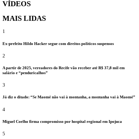
VÍDEOS
MAIS LIDAS
1
Ex-prefeito Hildo Hacker segue com direitos políticos suspensos
2
A partir de 2025, vereadores do Recife vão receber até R$ 37,8 mil em
salário e “penduricalhos”
3
Já diz o ditado: “Se Maomé não vai à montanha, a montanha vai à Maomé”
4
Miguel Coelho firma compromisso por hospital regional em Ipojuca
5