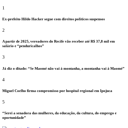
1
Ex-prefeito Hildo Hacker segue com direitos políticos suspensos
2
A partir de 2025, vereadores do Recife vão receber até R$ 37,8 mil em
salário e “penduricalhos”
3
Já diz o ditado: “Se Maomé não vai à montanha, a montanha vai à Maomé”
4
Miguel Coelho firma compromisso por hospital regional em Ipojuca
5
“Serei a senadora das mulheres, da educação, da cultura, do emprego e
oportunidade”