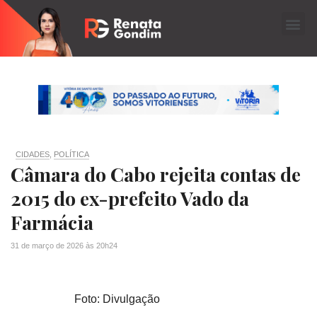
CIDADES
,
POLÍTICA
Câmara do Cabo rejeita contas de
2015 do ex-prefeito Vado da
Farmácia
31 de março de 2026
às
20h24
Foto: Divulgação