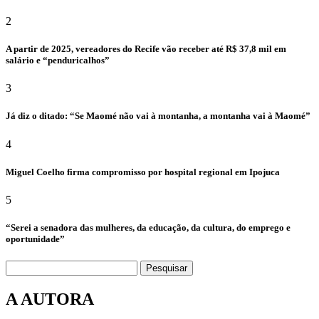
2
A partir de 2025, vereadores do Recife vão receber até R$ 37,8 mil em
salário e “penduricalhos”
3
Já diz o ditado: “Se Maomé não vai à montanha, a montanha vai à Maomé”
4
Miguel Coelho firma compromisso por hospital regional em Ipojuca
5
“Serei a senadora das mulheres, da educação, da cultura, do emprego e
oportunidade”
Pesquisar
A AUTORA