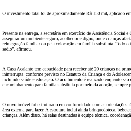
O investimento total foi de aproximadamente R$ 150 mil, aplicado em
Presente na entrega, a secretária em exercício de Assistência Social 
assegurar um ambiente seguro, acolhedor e digno, onde crianças afast
reintegração familiar ou pela colocação em família substituta. Todo o 
sadio”, afirmou.
A Casa Acalanto tem capacidade para receber até 20 crianças na primei
ininterrupta, conforme previsto no Estatuto da Criança e do Adolesce
incluindo saúde e educação. O acolhimento é realizado enquanto são co
encaminhamento para família substituta por meio da adoção, sempre pr
O novo imóvel foi estruturado em conformidade com as orientações téc
área externa para lazer. A estrutura inclui ainda brinquedoteca, bebete
crianças. Além disso, há salas destinadas à equipe técnica, coordenaçã