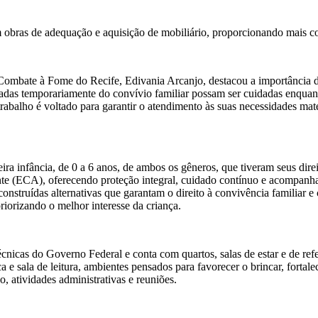
 obras de adequação e aquisição de mobiliário, proporcionando mais co
e Combate à Fome do Recife, Edivania Arcanjo, destacou a importância d
adas temporariamente do convívio familiar possam ser cuidadas enquanto
trabalho é voltado para garantir o atendimento às suas necessidades mat
ra infância, de 0 a 6 anos, de ambos os gêneros, que tiveram seus direi
nte (ECA), oferecendo proteção integral, cuidado contínuo e acompanham
nstruídas alternativas que garantam o direito à convivência familiar e
iorizando o melhor interesse da criança.
nicas do Governo Federal e conta com quartos, salas de estar e de refei
ca e sala de leitura, ambientes pensados para favorecer o brincar, forta
o, atividades administrativas e reuniões.