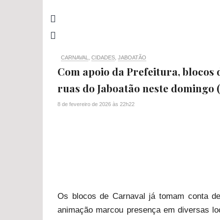
CARNAVAL
,
CIDADES
,
JABOATÃO
Com apoio da Prefeitura, blocos 
ruas do Jaboatão neste domingo (
8 de fevereiro de 2026
às
22h22
Os blocos de Carnaval já tomam conta de
animação marcou presença em diversas loc