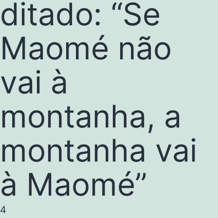
ditado: “Se
Maomé não
vai à
montanha, a
montanha vai
à Maomé”
4