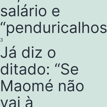
salário e
“penduricalhos
3
Já diz o
ditado: “Se
Maomé não
vai à