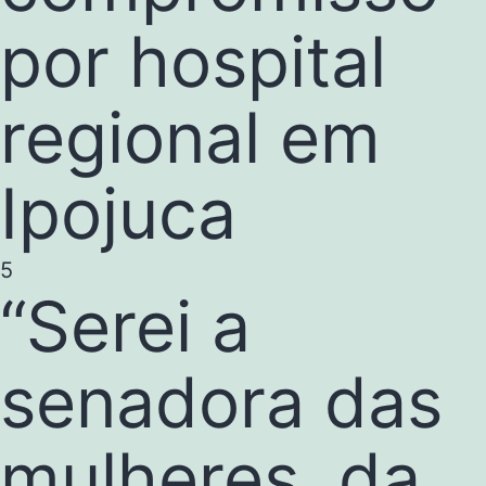
por hospital
regional em
Ipojuca
5
“Serei a
senadora das
mulheres, da