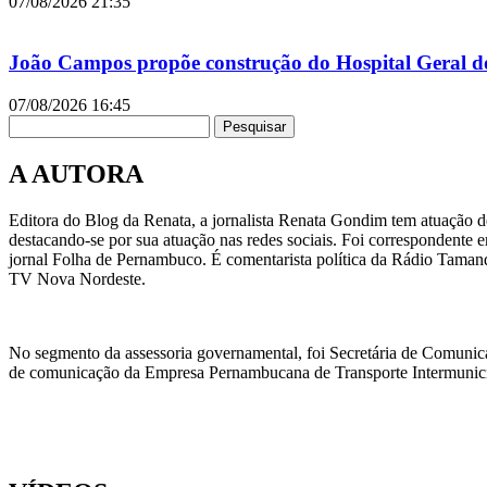
07/08/2026
21:35
João Campos propõe construção do Hospital Geral d
07/08/2026
16:45
Pesquisar
A AUTORA
Editora do Blog da Renata, a jornalista Renata Gondim tem atuação de
destacando-se por sua atuação nas redes sociais. Foi correspondente e
jornal Folha de Pernambuco. É comentarista política da Rádio Taman
TV Nova Nordeste.
No segmento da assessoria governamental, foi Secretária de Comunic
de comunicação da Empresa Pernambucana de Transporte Intermunicipa