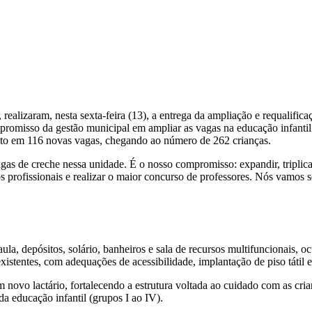
 realizaram, nesta sexta-feira (13), a entrega da ampliação e requalifi
mpromisso da gestão municipal em ampliar as vagas na educação infantil 
nto em 116 novas vagas, chegando ao número de 262 crianças.
gas de creche nessa unidade. É o nosso compromisso: expandir, triplicar
 profissionais e realizar o maior concurso de professores. Nós vamos seg
la, depósitos, solário, banheiros e sala de recursos multifuncionais, 
istentes, com adequações de acessibilidade, implantação de piso tátil 
 novo lactário, fortalecendo a estrutura voltada ao cuidado com as cri
da educação infantil (grupos I ao IV).