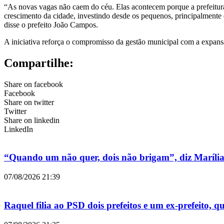
“As novas vagas não caem do céu. Elas acontecem porque a prefeitura i
crescimento da cidade, investindo desde os pequenos, principalmente c
disse o prefeito João Campos.
A iniciativa reforça o compromisso da gestão municipal com a expans
Compartilhe:
Share on facebook
Facebook
Share on twitter
Twitter
Share on linkedin
LinkedIn
“Quando um não quer, dois não brigam”, diz Maríli
07/08/2026
21:39
Raquel filia ao PSD dois prefeitos e um ex-prefeito, 