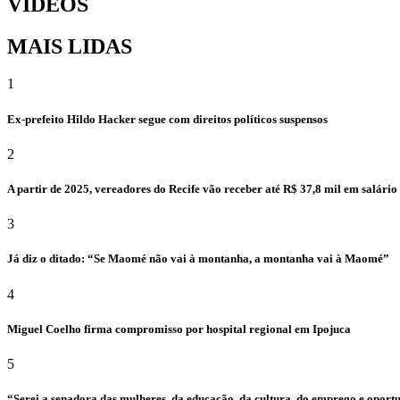
VÍDEOS
MAIS LIDAS
1
Ex-prefeito Hildo Hacker segue com direitos políticos suspensos
2
A partir de 2025, vereadores do Recife vão receber até R$ 37,8 mil em salári
3
Já diz o ditado: “Se Maomé não vai à montanha, a montanha vai à Maomé”
4
Miguel Coelho firma compromisso por hospital regional em Ipojuca
5
“Serei a senadora das mulheres, da educação, da cultura, do emprego e oport