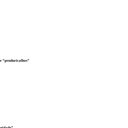
o e “penduricalhos”
unidade”