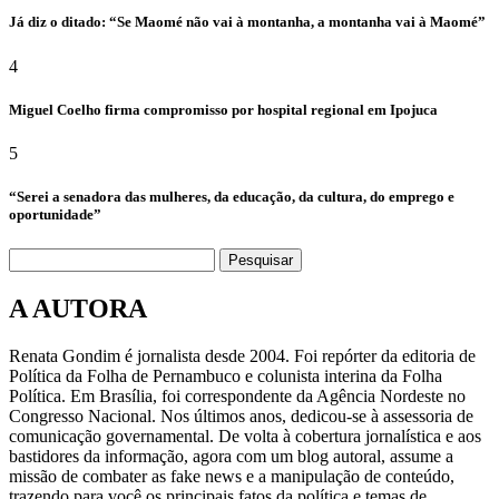
Já diz o ditado: “Se Maomé não vai à montanha, a montanha vai à Maomé”
4
Miguel Coelho firma compromisso por hospital regional em Ipojuca
5
“Serei a senadora das mulheres, da educação, da cultura, do emprego e
oportunidade”
Pesquisar
A AUTORA
Renata Gondim é jornalista desde 2004. Foi repórter da editoria de
Política da Folha de Pernambuco e colunista interina da Folha
Política. Em Brasília, foi correspondente da Agência Nordeste no
Congresso Nacional. Nos últimos anos, dedicou-se à assessoria de
comunicação governamental. De volta à cobertura jornalística e aos
bastidores da informação, agora com um blog autoral, assume a
missão de combater as fake news e a manipulação de conteúdo,
trazendo para você os principais fatos da política e temas de