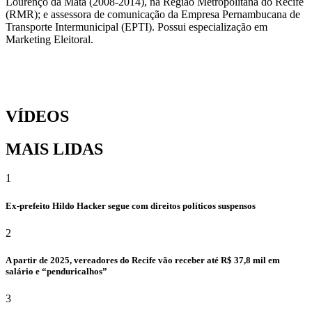
Lourenço da Mata (2008-2014), na Região Metropolitana do Recife
(RMR); e assessora de comunicação da Empresa Pernambucana de
Transporte Intermunicipal (EPTI). Possui especialização em
Marketing Eleitoral.
VÍDEOS
MAIS LIDAS
1
Ex-prefeito Hildo Hacker segue com direitos políticos suspensos
2
A partir de 2025, vereadores do Recife vão receber até R$ 37,8 mil em
salário e “penduricalhos”
3