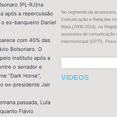
lsonaro (PL-RJ)na
No segmento da assessoria g
ca após a repercussão
Comunicação e Relações Inst
 o ex-banqueiro Daniel
Mata (2008-2014), na Região
assessora de comunicação 
 aparece com 40% das
Intermunicipal (EPTI). Possu
ávio Bolsonaro. O
pelo instituto após a
ntre o senador e
lme “Dark Horse”,
VÍDEOS
do ex-presidente Jair
semana passada, Lula
quanto Flávio