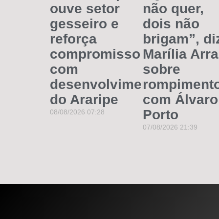
ouve setor
não quer,
gesseiro e
dois não
reforça
brigam”, di
compromisso
Marília Arr
com
sobre
desenvolvimento
rompiment
do Araripe
com Álvaro
Porto
08/08/2026
07:28
07/08/2026
21:39