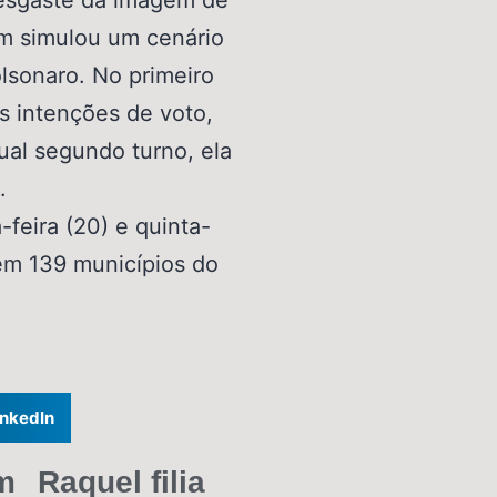
esgaste da imagem de
ém simulou um cenário
lsonaro. No primeiro
s intenções de voto,
al segundo turno, ela
.
-feira (20) e quinta-
 em 139 municípios do
inkedIn
m
Raquel filia