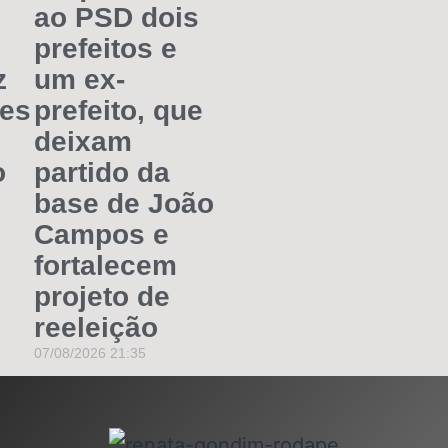
ao PSD dois
prefeitos e
z
um ex-
aes
prefeito, que
deixam
o
partido da
base de João
Campos e
fortalecem
projeto de
reeleição
07/08/2026
21:35