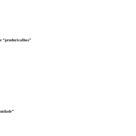
o e “penduricalhos”
unidade”