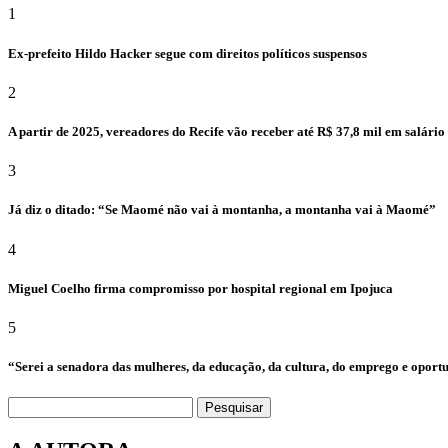
1
Ex-prefeito Hildo Hacker segue com direitos políticos suspensos
2
A partir de 2025, vereadores do Recife vão receber até R$ 37,8 mil em salári
3
Já diz o ditado: “Se Maomé não vai à montanha, a montanha vai à Maomé”
4
Miguel Coelho firma compromisso por hospital regional em Ipojuca
5
“Serei a senadora das mulheres, da educação, da cultura, do emprego e oport
Pesquisar