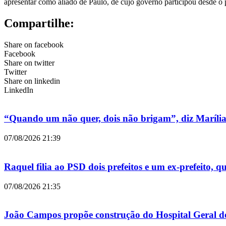
apresentar como aliado de Paulo, de cujo governo participou desde o
Compartilhe:
Share on facebook
Facebook
Share on twitter
Twitter
Share on linkedin
LinkedIn
“Quando um não quer, dois não brigam”, diz Maríli
07/08/2026
21:39
Raquel filia ao PSD dois prefeitos e um ex-prefeito, 
07/08/2026
21:35
João Campos propõe construção do Hospital Geral d