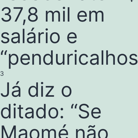
37,8 mil em
salário e
“penduricalhos
3
Já diz o
ditado: “Se
Maomé não