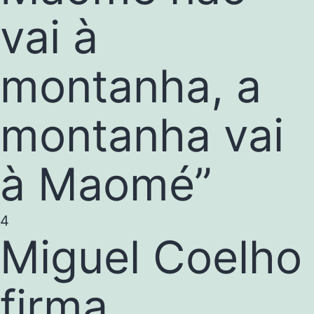
vai à
montanha, a
montanha vai
à Maomé”
4
Miguel Coelho
firma