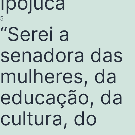
Ipojuca
5
“Serei a
senadora das
mulheres, da
educação, da
cultura, do