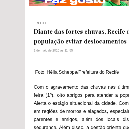
RECIFE
Diante das fortes chuvas, Recife d
população evitar deslocamentos
1 de maio de 2026
às
11h55
Foto: Hélia Scheppa/Prefeitura do Recife
Com o agravamento das chuvas nas últimas
feira (1º), oito abrigos para atender a p
Alerta o estágio situacional da cidade. Co
em regiões de morros e alagados, especia
parentes e amigos, além dos locais dis
segurança. Além disso, a gestão orienta 