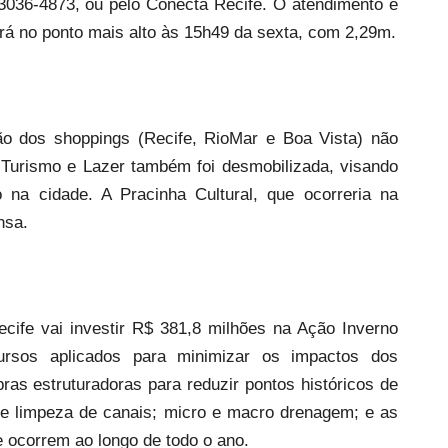
3036-4873, ou pelo Conecta Recife. O atendimento é
ará no ponto mais alto às 15h49 da sexta, com 2,29m.
ão dos shoppings (Recife, RioMar e Boa Vista) não
e Turismo e Lazer também foi desmobilizada, visando
to na cidade. A Pracinha Cultural, que ocorreria na
nsa.
ife vai investir R$ 381,8 milhões na Ação Inverno
rsos aplicados para minimizar os impactos dos
as estruturadoras para reduzir pontos históricos de
de limpeza de canais; micro e macro drenagem; e as
 ocorrem ao longo de todo o ano.