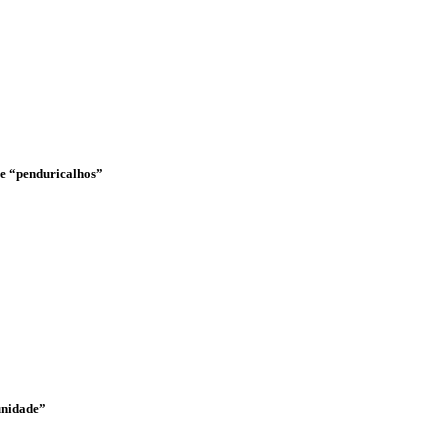
o e “penduricalhos”
unidade”