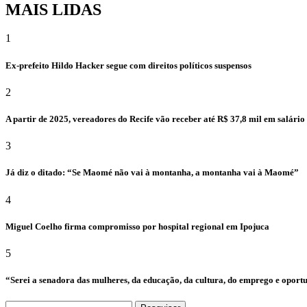
MAIS LIDAS
1
Ex-prefeito Hildo Hacker segue com direitos políticos suspensos
2
A partir de 2025, vereadores do Recife vão receber até R$ 37,8 mil em salári
3
Já diz o ditado: “Se Maomé não vai à montanha, a montanha vai à Maomé”
4
Miguel Coelho firma compromisso por hospital regional em Ipojuca
5
“Serei a senadora das mulheres, da educação, da cultura, do emprego e oport