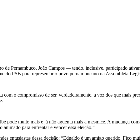
no de Pernambuco, João Campos — tendo, inclusive, participado ativam
me do PSB para representar o povo pernambucano na Assembleia Legisl
ga com o compromisso de ser, verdadeiramente, a voz dos que mais pre
e.
agibe pode muito mais e já não aguenta mais a mesmice. A mudança c
o animado para enfrentar e vencer essa eleição.”
es entusiastas dessa decisão: “Ednaldo é um amigo querido. Fico muito 