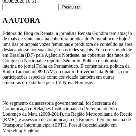
06/08/2026
16:51
Pesquisar
A AUTORA
Editora do Blog da Renata, a jornalista Renata Gondim tem atuação
de mais de vinte anos na cobertura política de Pernambuco e hoje é
uma das principais vozes femininas e produtora de conteúdo na área,
destacando-se por sua atuação nas redes sociais. Foi correspondente
em Brasília (DF) pela Agência Nordeste, na cobertura dos fatos do
Congresso Nacional, e repórter Sênior de Política e colunista
interina no jornal Folha de Pernambuco. É comentarista política da
Rádio Tamandaré 890 AM, no quadro Provérbios da Política, com
participações especiais como convidada também em outras
emissoras do Estado e pela TV Nova Nordeste.
No segmento da assessoria governamental, foi Secretária de
Comunicação e Relações Institucionais da Prefeitura de São
Lourenço da Mata (2008-2014), na Região Metropolitana do Recife
(RMR); e assessora de comunicação da Empresa Pernambucana de
Transporte Intermunicipal (EPTI). Possui especialização em
Marketing Eleitoral.