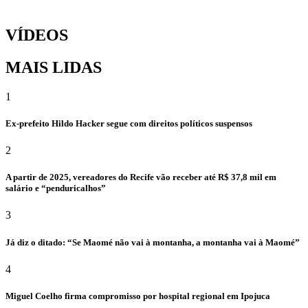
VÍDEOS
MAIS LIDAS
1
Ex-prefeito Hildo Hacker segue com direitos políticos suspensos
2
A partir de 2025, vereadores do Recife vão receber até R$ 37,8 mil em
salário e “penduricalhos”
3
Já diz o ditado: “Se Maomé não vai à montanha, a montanha vai à Maomé”
4
Miguel Coelho firma compromisso por hospital regional em Ipojuca