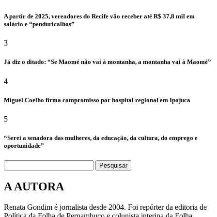
A partir de 2025, vereadores do Recife vão receber até R$ 37,8 mil em
salário e “penduricalhos”
3
Já diz o ditado: “Se Maomé não vai à montanha, a montanha vai à Maomé”
4
Miguel Coelho firma compromisso por hospital regional em Ipojuca
5
“Serei a senadora das mulheres, da educação, da cultura, do emprego e
oportunidade”
Pesquisar
A AUTORA
Renata Gondim é jornalista desde 2004. Foi repórter da editoria de
Política da Folha de Pernambuco e colunista interina da Folha