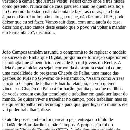
vestindo a camisa que Arraes vestiu. Passei cinco anos e três meses
como prefeito. Nunca saí de casa para reclamar. Se quem está hoje
no Governo do Estado não dá conta de fazer as coisas, não bota
água em Bom Jardim, não entrega creche, não faz uma UPA, pode
deixar que eu sei fazer. Vamos sair daqui com uma tarefa de casa:
dizer nos quatro cantos deste estado que o povo vai voltar a mandar
em Pernambuco”, discursou.
João Campos também assumiu o compromisso de replicar o modelo
de sucesso do Embarque Digital, programa de formação superior em
tecnologia que já beneficiou cerca de 2,5 mil jovens do Recife. A
ideia é que a iniciativa seja incorporada à estrutura estadual como
uma modalidade do programa Chapéu de Palha, uma marca das
gestões do PSB no Governo de Pernambuco. “Assim como Arraes
lançou o Chapéu de Palha e Eduardo relançou, eu vou querer
vincular o Chapéu de Palha à formação gratuita para que os filhos
de vocês possam estudar tecnologia e trabalhar em qualquer lugar do
mundo. Se quiser viver e trabalhar no campo, pode trabalhar, mas se
ele quiser trabalhar em tecnologia para qualquer lugar do mundo, ele
vai poder trabalhar”, disse.
O ato de posse também foi marcado pela entrega do título de
cidadão de Bom Jardim a João Campos. A proposição foi do
vereador Ninha de Tuquinha (PDT). Ainda durante a solenidade,