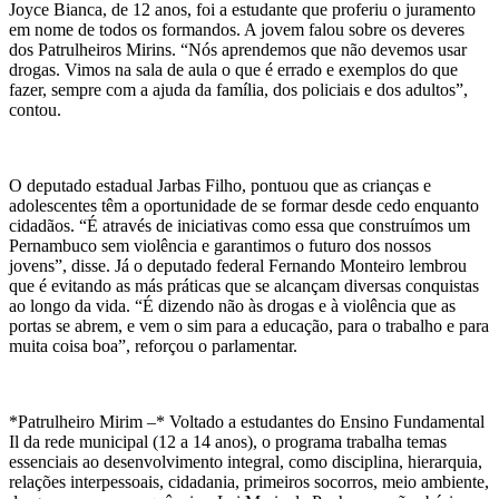
Joyce Bianca, de 12 anos, foi a estudante que proferiu o juramento
em nome de todos os formandos. A jovem falou sobre os deveres
dos Patrulheiros Mirins. “Nós aprendemos que não devemos usar
drogas. Vimos na sala de aula o que é errado e exemplos do que
fazer, sempre com a ajuda da família, dos policiais e dos adultos”,
contou.
O deputado estadual Jarbas Filho, pontuou que as crianças e
adolescentes têm a oportunidade de se formar desde cedo enquanto
cidadãos. “É através de iniciativas como essa que construímos um
Pernambuco sem violência e garantimos o futuro dos nossos
jovens”, disse. Já o deputado federal Fernando Monteiro lembrou
que é evitando as más práticas que se alcançam diversas conquistas
ao longo da vida. “É dizendo não às drogas e à violência que as
portas se abrem, e vem o sim para a educação, para o trabalho e para
muita coisa boa”, reforçou o parlamentar.
*Patrulheiro Mirim –* Voltado a estudantes do Ensino Fundamental
Il da rede municipal (12 a 14 anos), o programa trabalha temas
essenciais ao desenvolvimento integral, como disciplina, hierarquia,
relações interpessoais, cidadania, primeiros socorros, meio ambiente,