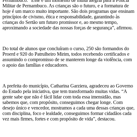
Pernambuco. “Esse é um momento de muita alegria para a Polícia
Militar de Pernambuco. As crianças são o futuro, e a formatura de
hoje é um marco muito importante. São dois programas que ensinam
princípios de civismo, ética e responsabilidade, garantindo às
crianças do Sertão um futuro promissor e, ao mesmo tempo,
aproximando a sociedade das nossas forças de segurança”, afirmou.
Do total de alunos que concluíram o curso, 250 são formandos do
Proerd e 920 do Patrulheiro Mirim, todos recebendo certificados e
assumindo o compromisso de se manterem longe da violência, com
o apoio das famílias e educadores.
A prefeita do município, Catharina Garziera, agradeceu ao Governo
do Estado pela iniciativa, que tem transformado muitas vidas. “A
gente sabe que não é fácil lidar com toda essa imensidão, mas
sabemos que, com propósito, conseguimos chegar longe. Com
desejo único e vencedor, mostramos a cada uma dessas crianças que,
com disciplina, foco e lealdade, conseguimos formar cidadãos cada
vez mais firmes, fortes e com propósito de vida”, destacou.