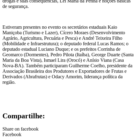
drogas e suas consequências, Lei Maria da Penha e noções básicas
de segurança.
Estiveram presentes no evento os secretários estaduais Kaio
Maniçoba (Turismo e Lazer), Cícero Moraes (Desenvolvimento
Agrário, Agricultura, Pecuária e Pesca) e André Teixeira Filho
(Mobilidade e Infraestrutura); o deputado federal Lucas Ramos; o
deputado estadual Luciano Duque; e os prefeitos Corrinha de
Geomarco (Dormentes), Pedro Pilota (Itaíba), George Duarte (Santa
Maria da Boa Vista), Ismael Lira (Orocó) e Anísio Viana (Casa
Nova-BA). Também participaram Guilherme Coelho, presidente da
Associação Brasileira dos Produtores e Exportadores de Frutas e
Derivados (Abrafrutas) e Odacy Amorim, liderança política da
região.
Compartilhe:
Share on facebook
Facebook