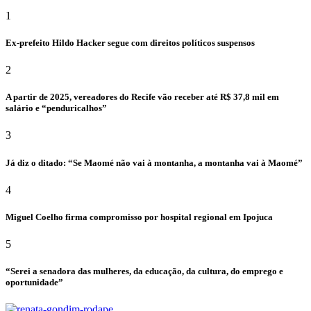
1
Ex-prefeito Hildo Hacker segue com direitos políticos suspensos
2
A partir de 2025, vereadores do Recife vão receber até R$ 37,8 mil em
salário e “penduricalhos”
3
Já diz o ditado: “Se Maomé não vai à montanha, a montanha vai à Maomé”
4
Miguel Coelho firma compromisso por hospital regional em Ipojuca
5
“Serei a senadora das mulheres, da educação, da cultura, do emprego e
oportunidade”