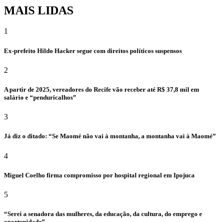
MAIS LIDAS
1
Ex-prefeito Hildo Hacker segue com direitos políticos suspensos
2
A partir de 2025, vereadores do Recife vão receber até R$ 37,8 mil em
salário e “penduricalhos”
3
Já diz o ditado: “Se Maomé não vai à montanha, a montanha vai à Maomé”
4
Miguel Coelho firma compromisso por hospital regional em Ipojuca
5
“Serei a senadora das mulheres, da educação, da cultura, do emprego e
oportunidade”