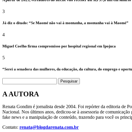
3
Já diz o ditado: “Se Maomé não vai à montanha, a montanha vai à Maomé”
4
Miguel Coelho firma compromisso por hospital regional em Ipojuca
5
“Serei a senadora das mulheres, da educação, da cultura, do emprego e oport
Pesquisar
A AUTORA
Renata Gondim é jornalista desde 2004. Foi repórter da editoria de P
Nacional. Nos últimos anos, dedicou-se à assessoria de comunicação g
fake news e a manipulação de conteúdo, trazendo para você os princip
Contato:
renata@blogdarenata.com.br