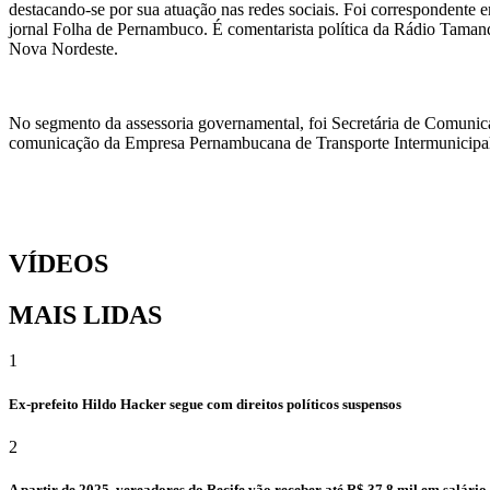
destacando-se por sua atuação nas redes sociais. Foi correspondente e
jornal Folha de Pernambuco. É comentarista política da Rádio Taman
Nova Nordeste.
No segmento da assessoria governamental, foi Secretária de Comunic
comunicação da Empresa Pernambucana de Transporte Intermunicipal 
VÍDEOS
MAIS LIDAS
1
Ex-prefeito Hildo Hacker segue com direitos políticos suspensos
2
A partir de 2025, vereadores do Recife vão receber até R$ 37,8 mil em salári