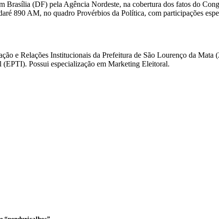
m Brasília (DF) pela Agência Nordeste, na cobertura dos fatos do Congre
daré 890 AM, no quadro Provérbios da Política, com participações es
ação e Relações Institucionais da Prefeitura de São Lourenço da Mata 
(EPTI). Possui especialização em Marketing Eleitoral.
o e “penduricalhos”