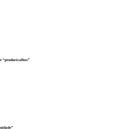
o e “penduricalhos”
unidade”