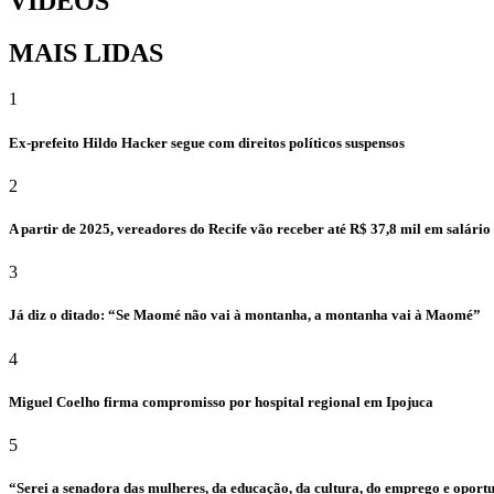
VÍDEOS
MAIS LIDAS
1
Ex-prefeito Hildo Hacker segue com direitos políticos suspensos
2
A partir de 2025, vereadores do Recife vão receber até R$ 37,8 mil em salári
3
Já diz o ditado: “Se Maomé não vai à montanha, a montanha vai à Maomé”
4
Miguel Coelho firma compromisso por hospital regional em Ipojuca
5
“Serei a senadora das mulheres, da educação, da cultura, do emprego e oport