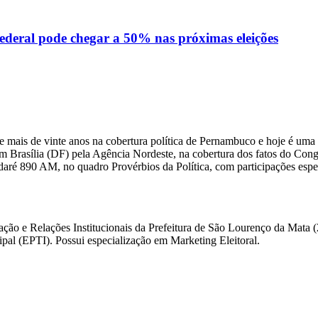
ral pode chegar a 50% nas próximas eleições
 mais de vinte anos na cobertura política de Pernambuco e hoje é uma 
m Brasília (DF) pela Agência Nordeste, na cobertura dos fatos do Congre
daré 890 AM, no quadro Provérbios da Política, com participações esp
ação e Relações Institucionais da Prefeitura de São Lourenço da Mata
l (EPTI). Possui especialização em Marketing Eleitoral.