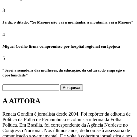
3
Já diz o ditado: “Se Maomé não vai à montanha, a montanha vai à Maomé”
4
Miguel Coelho firma compromisso por hospital regional em Ipojuca
5
“Serei a senadora das mulheres, da educação, da cultura, do emprego e
oportunidade”
Pesquisar
A AUTORA
Renata Gondim é jornalista desde 2004. Foi repórter da editoria de
Política da Folha de Pernambuco e colunista interina da Folha
Política. Em Brasília, foi correspondente da Agência Nordeste no
Congresso Nacional. Nos últimos anos, dedicou-se à assessoria de
comunicação governamental. De volta à cobertura jornalística e aos