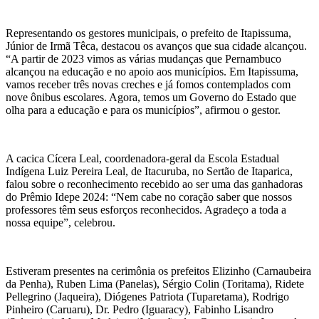
Representando os gestores municipais, o prefeito de Itapissuma,
Júnior de Irmã Têca, destacou os avanços que sua cidade alcançou.
“A partir de 2023 vimos as várias mudanças que Pernambuco
alcançou na educação e no apoio aos municípios. Em Itapissuma,
vamos receber três novas creches e já fomos contemplados com
nove ônibus escolares. Agora, temos um Governo do Estado que
olha para a educação e para os municípios”, afirmou o gestor.
A cacica Cícera Leal, coordenadora-geral da Escola Estadual
Indígena Luiz Pereira Leal, de Itacuruba, no Sertão de Itaparica,
falou sobre o reconhecimento recebido ao ser uma das ganhadoras
do Prêmio Idepe 2024: “Nem cabe no coração saber que nossos
professores têm seus esforços reconhecidos. Agradeço a toda a
nossa equipe”, celebrou.
Estiveram presentes na cerimônia os prefeitos Elizinho (Carnaubeira
da Penha), Ruben Lima (Panelas), Sérgio Colin (Toritama), Ridete
Pellegrino (Jaqueira), Diógenes Patriota (Tuparetama), Rodrigo
Pinheiro (Caruaru), Dr. Pedro (Iguaracy), Fabinho Lisandro