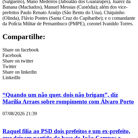
(Salgueiro), Mano Medeiros (Jaboatão dos Guararapes), Juarez da
Banana (Machados), Manuel Messias (Custódia); além dos vice-
prefeitos Paulo Renato Araújo (São Bento do Una), Chiquinho
(Olinda), Flávio Pontes (Santa Cruz do Capibaribe); e o comandante
da Polícia Militar de Pernambuco (PMPE), coronel Ivanildo Torres.
Compartilhe:
Share on facebook
Facebook
Share on twitter
Twitter
Share on linkedin
LinkedIn
“Quando um não quer, dois não brigam”, diz
Marília Arraes sobre rompimento com Álvaro Porto
07/08/2026
21:39
Raquel filia ao PSD dois prefeitos e um ex-prefeito,
que deixam partido da base de João Campos e