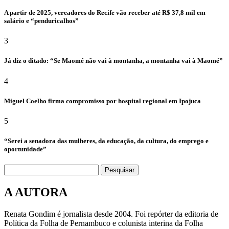
A partir de 2025, vereadores do Recife vão receber até R$ 37,8 mil em
salário e “penduricalhos”
3
Já diz o ditado: “Se Maomé não vai à montanha, a montanha vai à Maomé”
4
Miguel Coelho firma compromisso por hospital regional em Ipojuca
5
“Serei a senadora das mulheres, da educação, da cultura, do emprego e
oportunidade”
Pesquisar
A AUTORA
Renata Gondim é jornalista desde 2004. Foi repórter da editoria de
Política da Folha de Pernambuco e colunista interina da Folha