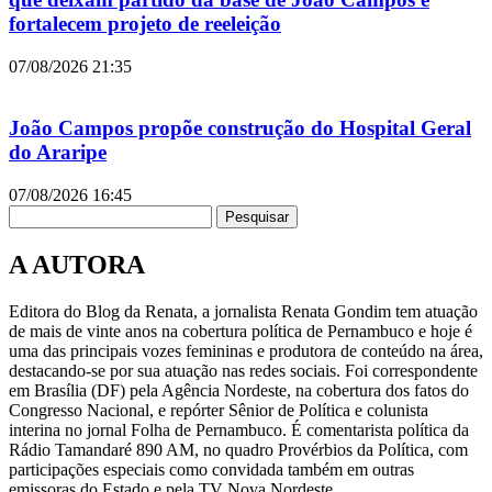
fortalecem projeto de reeleição
07/08/2026
21:35
João Campos propõe construção do Hospital Geral
do Araripe
07/08/2026
16:45
Pesquisar
A AUTORA
Editora do Blog da Renata, a jornalista Renata Gondim tem atuação
de mais de vinte anos na cobertura política de Pernambuco e hoje é
uma das principais vozes femininas e produtora de conteúdo na área,
destacando-se por sua atuação nas redes sociais. Foi correspondente
em Brasília (DF) pela Agência Nordeste, na cobertura dos fatos do
Congresso Nacional, e repórter Sênior de Política e colunista
interina no jornal Folha de Pernambuco. É comentarista política da
Rádio Tamandaré 890 AM, no quadro Provérbios da Política, com
participações especiais como convidada também em outras
emissoras do Estado e pela TV Nova Nordeste.