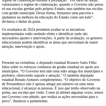
regime de colaboração durante a premiação. “Por meio do Idepe,
valorizamos o regime de colaboração, quando o Governo não pensa
só nas escolas geridas pelo próprio Estado, mas também nas escolas
com gestão municipal. Dessa forma, firmamos uma parceria e
ajudamos na melhora da educação do Estado como um todo”,
declarou o titular da pasta.
Os resultados de 2024 permitem avaliar se as iniciativas
implementadas estão surtindo efeito e identificar onde são
necessários ajustes e intervenções. A partir da avaliação, os gestores
educacionais podem identificar as áreas que necessitam de maior
atenção, intervenção e apoio.
Presente na cerimônia, o deputado estadual Romero Sales Filho
falou sobre os esforços contínuos da gestão estadual no apoio aos
municípios. “O Governo tem sido uma mão amiga dos municípios e
prefeitos, oferecendo suporte e atenção.” O também deputado
estadual Renato Antunes complementou. “O objetivo do Governo
de Pernambuco não é apenas atingir um número ou uma meta
educacional, é alcançar as pessoas. É isso que tenho observado na
ponta, nas escolas que visito. Como já afirmei algumas vezes, temos
um Governo com atitude, que realiza as ações necessárias para o
povo”, finalizou o parlamentar.