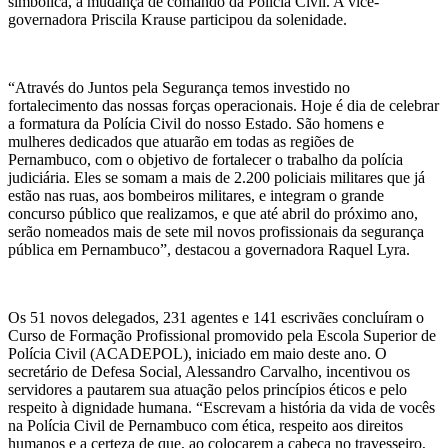
simbólica, a mudança de comando da Polícia Civil. A vice-
governadora Priscila Krause participou da solenidade.
“Através do Juntos pela Segurança temos investido no
fortalecimento das nossas forças operacionais. Hoje é dia de celebrar
a formatura da Polícia Civil do nosso Estado. São homens e
mulheres dedicados que atuarão em todas as regiões de
Pernambuco, com o objetivo de fortalecer o trabalho da polícia
judiciária. Eles se somam a mais de 2.200 policiais militares que já
estão nas ruas, aos bombeiros militares, e integram o grande
concurso público que realizamos, e que até abril do próximo ano,
serão nomeados mais de sete mil novos profissionais da segurança
pública em Pernambuco”, destacou a governadora Raquel Lyra.
Os 51 novos delegados, 231 agentes e 141 escrivães concluíram o
Curso de Formação Profissional promovido pela Escola Superior de
Polícia Civil (ACADEPOL), iniciado em maio deste ano. O
secretário de Defesa Social, Alessandro Carvalho, incentivou os
servidores a pautarem sua atuação pelos princípios éticos e pelo
respeito à dignidade humana. “Escrevam a história da vida de vocês
na Polícia Civil de Pernambuco com ética, respeito aos direitos
humanos e a certeza de que, ao colocarem a cabeça no travesseiro,