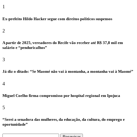
1
Ex-prefeito Hildo Hacker segue com direitos políticos suspensos
2
A partir de 2025, vereadores do Recife vão receber até R$ 37,8 mil em
salário e “penduricalhos”
3
Já diz o ditado: “Se Maomé não vai à montanha, a montanha vai à Maomé”
4
Miguel Coelho firma compromisso por hospital regional em Ipojuca
5
“Serei a senadora das mulheres, da educação, da cultura, do emprego e
oportunidade”
Pesquisar