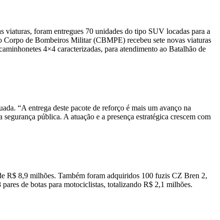
as viaturas, foram entregues 70 unidades do tipo SUV locadas para a
Já o Corpo de Bombeiros Militar (CBMPE) recebeu sete novas viaturas
aminhonetes 4×4 caracterizadas, para atendimento ao Batalhão de
uada. “A entrega deste pacote de reforço é mais um avanço na
 segurança pública. A atuação e a presença estratégica crescem com
o de R$ 8,9 milhões. Também foram adquiridos 100 fuzis CZ Bren 2,
 pares de botas para motociclistas, totalizando R$ 2,1 milhões.