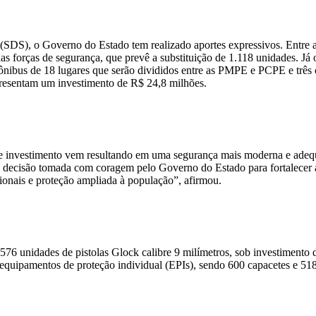
 (SDS), o Governo do Estado tem realizado aportes expressivos. Entre 
das forças de segurança, que prevê a substituição de 1.118 unidades. 
bus de 18 lugares que serão divididos entre as PMPE e PCPE e três c
epresentam um investimento de R$ 24,8 milhões.
ste investimento vem resultando em uma segurança mais moderna e adeq
 decisão tomada com coragem pelo Governo do Estado para fortalecer a
sionais e proteção ampliada à população”, afirmou.
576 unidades de pistolas Glock calibre 9 milímetros, sob investiment
s equipamentos de proteção individual (EPIs), sendo 600 capacetes e 518