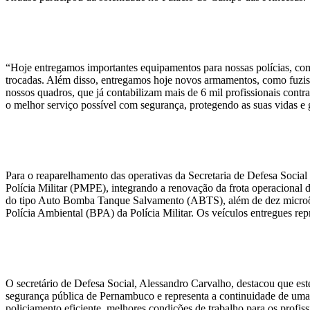
“Hoje entregamos importantes equipamentos para nossas polícias, como
trocadas. Além disso, entregamos hoje novos armamentos, como fuzis
nossos quadros, que já contabilizam mais de 6 mil profissionais contrat
o melhor serviço possível com segurança, protegendo as suas vidas e 
Para o reaparelhamento das operativas da Secretaria de Defesa Social
Polícia Militar (PMPE), integrando a renovação da frota operacional 
do tipo Auto Bomba Tanque Salvamento (ABTS), além de dez microôni
Polícia Ambiental (BPA) da Polícia Militar. Os veículos entregues r
O secretário de Defesa Social, Alessandro Carvalho, destacou que e
segurança pública de Pernambuco e representa a continuidade de uma
policiamento eficiente, melhores condições de trabalho para os profis