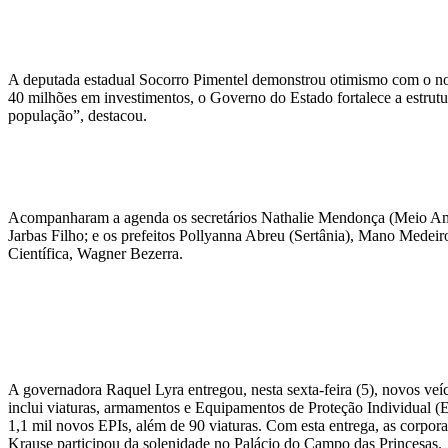
A deputada estadual Socorro Pimentel demonstrou otimismo com o no
40 milhões em investimentos, o Governo do Estado fortalece a estrutu
população”, destacou.
Acompanharam a agenda os secretários ⁠Nathalie Mendonça (Meio Ambi
Jarbas Filho; e os prefeitos Pollyanna Abreu (Sertânia), ⁠Mano Medeir
Científica, Wagner Bezerra.
A governadora Raquel Lyra entregou, nesta sexta-feira (5), novos veí
inclui viaturas, armamentos e Equipamentos de Proteção Individual (EP
1,1 mil novos EPIs, além de 90 viaturas. Com esta entrega, as corpo
Krause participou da solenidade no Palácio do Campo das Princesas.