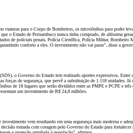
 viaturas para o Corpo de Bombeiros, os microônibus para poder levar a
 que o Estado de Pernambuco nunca tinha comprado, de altíssima gera
ados de policiais penais, Polícia Científica, Polícia Militar, Bombeiro 
garantindo conforto a eles. O investimento não vai parar”, disse a gov
 (SDS), o Governo do Estado tem realizado aportes expressivos. Entre 
das forças de segurança, que prevê a substituição de 1.118 unidades. 
bus de 18 lugares que serão divididos entre as PMPE e PCPE e três c
epresentam um investimento de R$ 24,8 milhões.
ste investimento vem resultando em uma segurança mais moderna e adeq
 decisão tomada com coragem pelo Governo do Estado para fortalecer a
sionais e proteção ampliada à população”, afirmou.