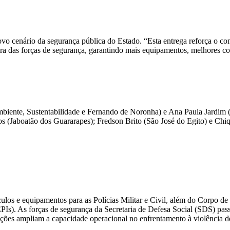
vo cenário da segurança pública do Estado. “Esta entrega reforça o
ra das forças de segurança, garantindo mais equipamentos, melhores con
ente, Sustentabilidade e Fernando de Noronha) e ⁠Ana Paula Jardim (C
os (Jaboatão dos Guararapes); ⁠Fredson Brito (São José do Egito) e ⁠Chi
culos e equipamentos para as Polícias Militar e Civil, além do Corpo 
Is). As forças de segurança da Secretaria de Defesa Social (SDS) passa
rações ampliam a capacidade operacional no enfrentamento à violência d