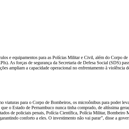
culos e equipamentos para as Polícias Militar e Civil, além do Corpo 
Is). As forças de segurança da Secretaria de Defesa Social (SDS) passa
rações ampliam a capacidade operacional no enfrentamento à violência d
 viaturas para o Corpo de Bombeiros, os microônibus para poder levar a
 que o Estado de Pernambuco nunca tinha comprado, de altíssima gera
ados de policiais penais, Polícia Científica, Polícia Militar, Bombeiro 
garantindo conforto a eles. O investimento não vai parar”, disse a gov