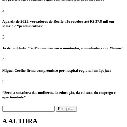
2
A partir de 2025, vereadores do Recife vão receber até R$ 37,8 mil em
salário e “penduricalhos”
3
Já diz o ditado: “Se Maomé não vai à montanha, a montanha vai à Maomé”
4
Miguel Coelho firma compromisso por hospital regional em Ipojuca
5
“Serei a senadora das mulheres, da educação, da cultura, do emprego e
oportunidade”
Pesquisar
A AUTORA