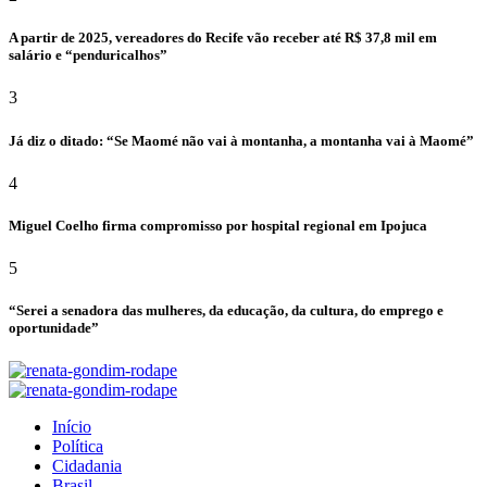
A partir de 2025, vereadores do Recife vão receber até R$ 37,8 mil em
salário e “penduricalhos”
3
Já diz o ditado: “Se Maomé não vai à montanha, a montanha vai à Maomé”
4
Miguel Coelho firma compromisso por hospital regional em Ipojuca
5
“Serei a senadora das mulheres, da educação, da cultura, do emprego e
oportunidade”
Início
Política
Cidadania
Brasil