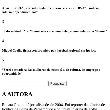
A partir de 2025, vereadores do Recife vão receber até R$ 37,8 mil em
salário e “penduricalhos”
3
Já diz o ditado: “Se Maomé não vai à montanha, a montanha vai à Maomé”
4
Miguel Coelho firma compromisso por hospital regional em Ipojuca
5
“Serei a senadora das mulheres, da educação, da cultura, do emprego e
oportunidade”
Pesquisar
A AUTORA
Renata Gondim é jornalista desde 2004. Foi repórter da editoria de
Política da Folha de Pernambuco e colunista interina da Folha