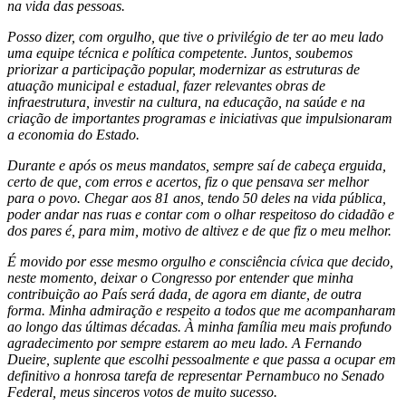
na vida das pessoas.
Posso dizer, com orgulho, que tive o privilégio de ter ao meu lado
uma equipe técnica e política competente. Juntos, soubemos
priorizar a participação popular, modernizar as estruturas de
atuação municipal e estadual, fazer relevantes obras de
infraestrutura, investir na cultura, na educação, na saúde e na
criação de importantes programas e iniciativas que impulsionaram
a economia do Estado.
Durante e após os meus mandatos, sempre saí de cabeça erguida,
certo de que, com erros e acertos, fiz o que pensava ser melhor
para o povo. Chegar aos 81 anos, tendo 50 deles na vida pública,
poder andar nas ruas e contar com o olhar respeitoso do cidadão e
dos pares é, para mim, motivo de altivez e de que fiz o meu melhor.
É movido por esse mesmo orgulho e consciência cívica que decido,
neste momento, deixar o Congresso por entender que minha
contribuição ao País será dada, de agora em diante, de outra
forma. Minha admiração e respeito a todos que me acompanharam
ao longo das últimas décadas. À minha família meu mais profundo
agradecimento por sempre estarem ao meu lado. A Fernando
Dueire, suplente que escolhi pessoalmente e que passa a ocupar em
definitivo a honrosa tarefa de representar Pernambuco no Senado
Federal, meus sinceros votos de muito sucesso.