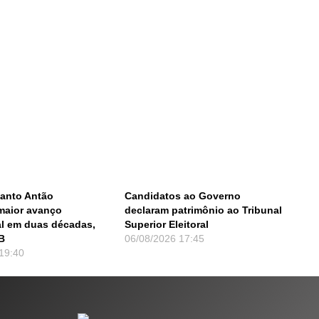
Santo Antão
Candidatos ao Governo
maior avanço
declaram patrimônio ao Tribunal
l em duas décadas,
Superior Eleitoral
B
06/08/2026
17:45
19:40