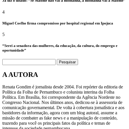
Já diz o ditado: “Se Maomé não vai à montanha, a montanha vai à Maomé”
4
Miguel Coelho firma compromisso por hospital regional em Ipojuca
5
“Serei a senadora das mulheres, da educação, da cultura, do emprego e
oportunidade”
Pesquisar
A AUTORA
Renata Gondim é jornalista desde 2004. Foi repórter da editoria de
Política da Folha de Pernambuco e colunista interina da Folha
Política. Em Brasília, foi correspondente da Agência Nordeste no
Congresso Nacional. Nos últimos anos, dedicou-se à assessoria de
comunicação governamental. De volta à cobertura jornalística e aos
bastidores da informação, agora com um blog autoral, assume a
missão de combater as fake news e a manipulação de conteúdo,
trazendo para você os principais fatos da política e temas de
interesse da sociedade pernambucana.