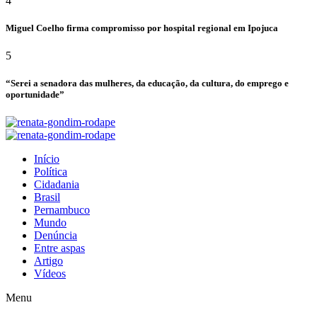
4
Miguel Coelho firma compromisso por hospital regional em Ipojuca
5
“Serei a senadora das mulheres, da educação, da cultura, do emprego e
oportunidade”
Início
Política
Cidadania
Brasil
Pernambuco
Mundo
Denúncia
Entre aspas
Artigo
Vídeos
Menu