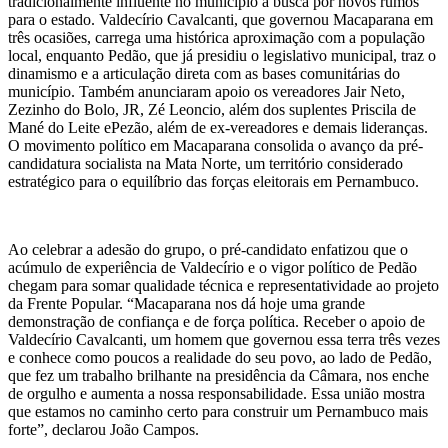
tradicionalmente influente no município à busca por novos rumos
para o estado. Valdecírio Cavalcanti, que governou Macaparana em
três ocasiões, carrega uma histórica aproximação com a população
local, enquanto Pedão, que já presidiu o legislativo municipal, traz o
dinamismo e a articulação direta com as bases comunitárias do
município. Também anunciaram apoio os vereadores Jair Neto,
Zezinho do Bolo, JR, Zé Leoncio, além dos suplentes Priscila de
Mané do Leite ePezão, além de ex-vereadores e demais lideranças.
O movimento político em Macaparana consolida o avanço da pré-
candidatura socialista na Mata Norte, um território considerado
estratégico para o equilíbrio das forças eleitorais em Pernambuco.
Ao celebrar a adesão do grupo, o pré-candidato enfatizou que o
acúmulo de experiência de Valdecírio e o vigor político de Pedão
chegam para somar qualidade técnica e representatividade ao projeto
da Frente Popular. “Macaparana nos dá hoje uma grande
demonstração de confiança e de força política. Receber o apoio de
Valdecírio Cavalcanti, um homem que governou essa terra três vezes
e conhece como poucos a realidade do seu povo, ao lado de Pedão,
que fez um trabalho brilhante na presidência da Câmara, nos enche
de orgulho e aumenta a nossa responsabilidade. Essa união mostra
que estamos no caminho certo para construir um Pernambuco mais
forte”, declarou João Campos.