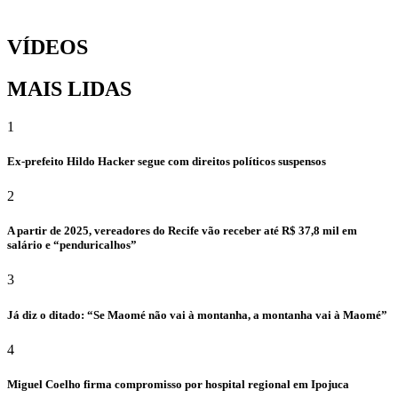
VÍDEOS
MAIS LIDAS
1
Ex-prefeito Hildo Hacker segue com direitos políticos suspensos
2
A partir de 2025, vereadores do Recife vão receber até R$ 37,8 mil em
salário e “penduricalhos”
3
Já diz o ditado: “Se Maomé não vai à montanha, a montanha vai à Maomé”
4
Miguel Coelho firma compromisso por hospital regional em Ipojuca