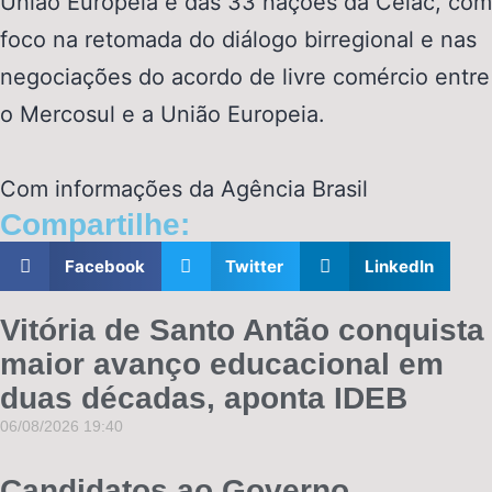
União Europeia e das 33 nações da
Celac
, com
foco na retomada do diálogo
birregional
e nas
negociações do acordo de livre comércio entre
o Mercosul e a União Europeia.
Com informações da Agência Brasil
Compartilhe:
Facebook
Twitter
LinkedIn
Vitória de Santo Antão conquista
maior avanço educacional em
duas décadas, aponta IDEB
06/08/2026
19:40
Candidatos ao Governo