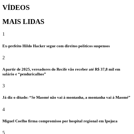
VÍDEOS
MAIS LIDAS
1
Ex-prefeito Hildo Hacker segue com direitos políticos suspensos
2
A partir de 2025, vereadores do Recife vão receber até R$ 37,8 mil em
salário e “penduricalhos”
3
Já diz o ditado: “Se Maomé não vai à montanha, a montanha vai à Maomé”
4
Miguel Coelho firma compromisso por hospital regional em Ipojuca
5