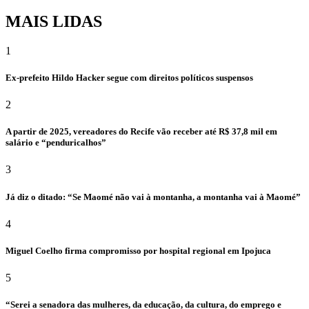
MAIS LIDAS
1
Ex-prefeito Hildo Hacker segue com direitos políticos suspensos
2
A partir de 2025, vereadores do Recife vão receber até R$ 37,8 mil em
salário e “penduricalhos”
3
Já diz o ditado: “Se Maomé não vai à montanha, a montanha vai à Maomé”
4
Miguel Coelho firma compromisso por hospital regional em Ipojuca
5
“Serei a senadora das mulheres, da educação, da cultura, do emprego e