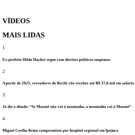
VÍDEOS
MAIS LIDAS
1
Ex-prefeito Hildo Hacker segue com direitos políticos suspensos
2
A partir de 2025, vereadores do Recife vão receber até R$ 37,8 mil em salári
3
Já diz o ditado: “Se Maomé não vai à montanha, a montanha vai à Maomé”
4
Miguel Coelho firma compromisso por hospital regional em Ipojuca