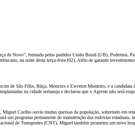
a de Novo”, formada pelos partidos União Brasil (UB), Podemos, Patr
ucano, na noite desta terça-feira (02). Além de garantir investimento
ocim de São Félix, Biiça, Menezes e Ewerton Monteiro, e a candidata à
 implantadas na cidade sertaneja e declarou que o Agreste não será esqu
Miguel Coelho ouviu muitas queixas da população, sobretudo em relaçã
ará um programa permanente de manutenção das rodovias estaduais, inc
Nacional de Transportes (CNT). Miguel também prometeu um novo hospita