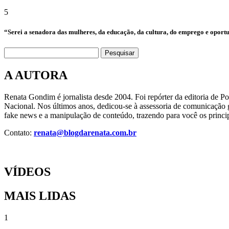
5
“Serei a senadora das mulheres, da educação, da cultura, do emprego e oport
Pesquisar
A AUTORA
Renata Gondim é jornalista desde 2004. Foi repórter da editoria de P
Nacional. Nos últimos anos, dedicou-se à assessoria de comunicação g
fake news e a manipulação de conteúdo, trazendo para você os princip
Contato:
renata@blogdarenata.com.br
VÍDEOS
MAIS LIDAS
1