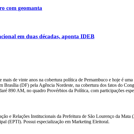
Tiro com geomanta
acional em duas décadas, aponta IDEB
 mais de vinte anos na cobertura política de Pernambuco e hoje é uma 
m Brasília (DF) pela Agência Nordeste, na cobertura dos fatos do Congre
daré 890 AM, no quadro Provérbios da Política, com participações esp
ação e Relações Institucionais da Prefeitura de São Lourenço da Mata
l (EPTI). Possui especialização em Marketing Eleitoral.