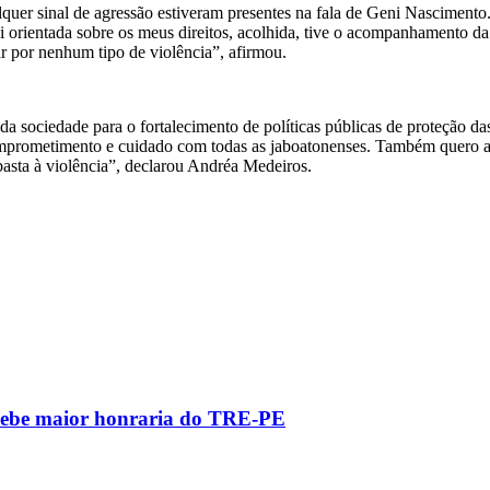
lquer sinal de agressão estiveram presentes na fala de Geni Nascimento.
ui orientada sobre os meus direitos, acolhida, tive o acompanhamento d
 por nenhum tipo de violência”, afirmou.
a sociedade para o fortalecimento de políticas públicas de proteção d
prometimento e cuidado com todas as jaboatonenses. Também quero agra
asta à violência”, declarou Andréa Medeiros.
recebe maior honraria do TRE-PE