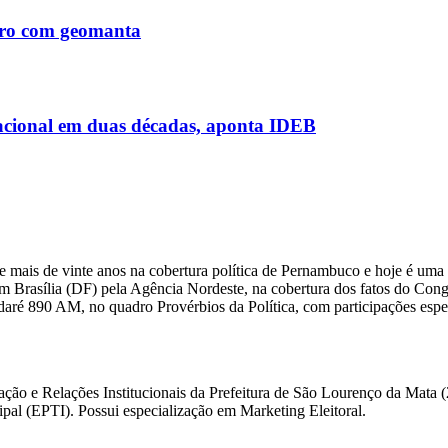
Tiro com geomanta
acional em duas décadas, aponta IDEB
 mais de vinte anos na cobertura política de Pernambuco e hoje é uma 
m Brasília (DF) pela Agência Nordeste, na cobertura dos fatos do Congre
daré 890 AM, no quadro Provérbios da Política, com participações esp
ação e Relações Institucionais da Prefeitura de São Lourenço da Mata
l (EPTI). Possui especialização em Marketing Eleitoral.