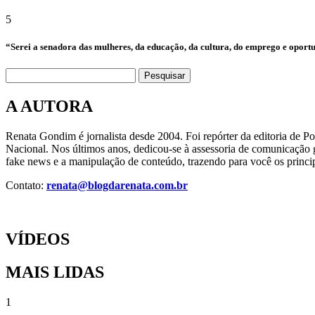
5
“Serei a senadora das mulheres, da educação, da cultura, do emprego e oport
Pesquisar
A AUTORA
Renata Gondim é jornalista desde 2004. Foi repórter da editoria de P
Nacional. Nos últimos anos, dedicou-se à assessoria de comunicação g
fake news e a manipulação de conteúdo, trazendo para você os princip
Contato:
renata@blogdarenata.com.br
VÍDEOS
MAIS LIDAS
1