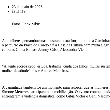
23 de maio de 2026
às
11h19
Fotos: Fhox Mídia
As mulheres pernambucanas mostraram sua força durante a Caminhada 
o percurso da Praça do Coreto até a Casa da Cultura com muita alegria
cantoras Cíntia Barros, Jeanny Cris e Alessandra Vieira.
“A gente acorda cedo, estuda, trabalha, cuida dos filhos, muitas sus
mulher de atitude”, disse Andréa Medeiros.
A caminhada também foi um momento para reforçar que as mulheres 
Simone Menezes participaram da mobilização. O evento contou, ainda,
enfrentaram a violência doméstica, como Gibia Victor e Geni Nascim