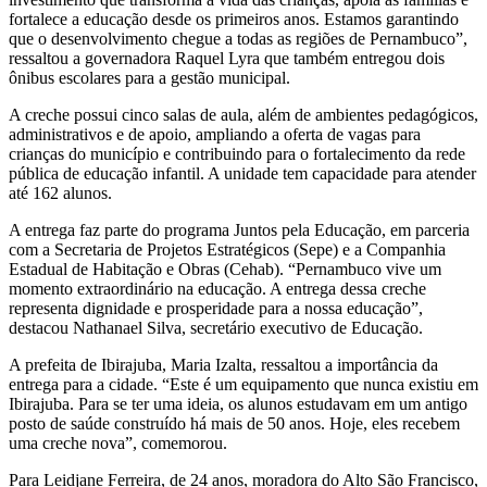
fortalece a educação desde os primeiros anos. Estamos garantindo
que o desenvolvimento chegue a todas as regiões de Pernambuco”,
ressaltou a governadora Raquel Lyra que também entregou dois
ônibus escolares para a gestão municipal.
A creche possui cinco salas de aula, além de ambientes pedagógicos,
administrativos e de apoio, ampliando a oferta de vagas para
crianças do município e contribuindo para o fortalecimento da rede
pública de educação infantil. A unidade tem capacidade para atender
até 162 alunos.
A entrega faz parte do programa Juntos pela Educação, em parceria
com a Secretaria de Projetos Estratégicos (Sepe) e a Companhia
Estadual de Habitação e Obras (Cehab). “Pernambuco vive um
momento extraordinário na educação. A entrega dessa creche
representa dignidade e prosperidade para a nossa educação”,
destacou Nathanael Silva, secretário executivo de Educação.
A prefeita de Ibirajuba, Maria Izalta, ressaltou a importância da
entrega para a cidade. “Este é um equipamento que nunca existiu em
Ibirajuba. Para se ter uma ideia, os alunos estudavam em um antigo
posto de saúde construído há mais de 50 anos. Hoje, eles recebem
uma creche nova”, comemorou.
Para Leidjane Ferreira, de 24 anos, moradora do Alto São Francisco,