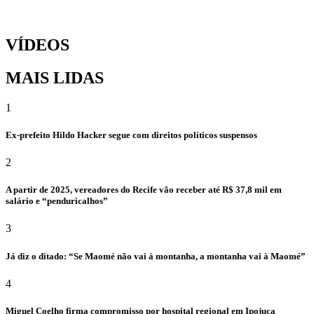
VÍDEOS
MAIS LIDAS
1
Ex-prefeito Hildo Hacker segue com direitos políticos suspensos
2
A partir de 2025, vereadores do Recife vão receber até R$ 37,8 mil em
salário e “penduricalhos”
3
Já diz o ditado: “Se Maomé não vai à montanha, a montanha vai à Maomé”
4
Miguel Coelho firma compromisso por hospital regional em Ipojuca