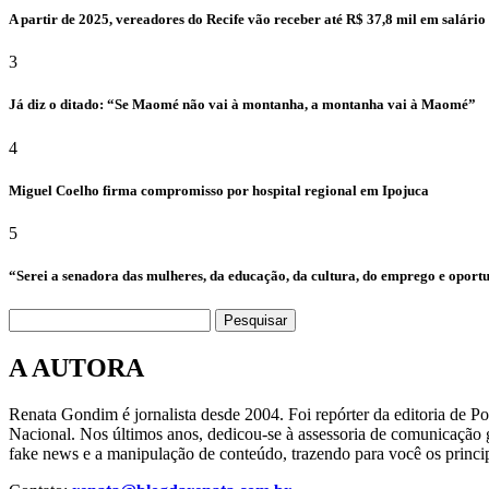
A partir de 2025, vereadores do Recife vão receber até R$ 37,8 mil em salári
3
Já diz o ditado: “Se Maomé não vai à montanha, a montanha vai à Maomé”
4
Miguel Coelho firma compromisso por hospital regional em Ipojuca
5
“Serei a senadora das mulheres, da educação, da cultura, do emprego e oport
Pesquisar
A AUTORA
Renata Gondim é jornalista desde 2004. Foi repórter da editoria de P
Nacional. Nos últimos anos, dedicou-se à assessoria de comunicação g
fake news e a manipulação de conteúdo, trazendo para você os princip