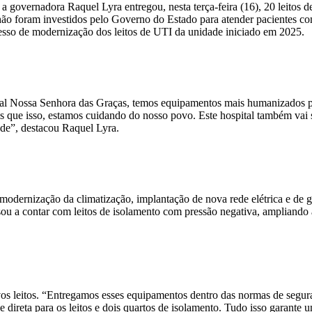
 governadora Raquel Lyra entregou, nesta terça-feira (16), 20 leitos 
ão foram investidos pelo Governo do Estado para atender pacientes com pe
esso de modernização dos leitos de UTI da unidade iniciado em 2025.
tal Nossa Senhora das Graças, temos equipamentos mais humanizados par
que isso, estamos cuidando do nosso povo. Este hospital também vai s
úde”, destacou Raquel Lyra.
 a modernização da climatização, implantação de nova rede elétrica e de
ou a contar com leitos de isolamento com pressão negativa, ampliando
vos leitos. “Entregamos esses equipamentos dentro das normas de segura
 direta para os leitos e dois quartos de isolamento. Tudo isso garante