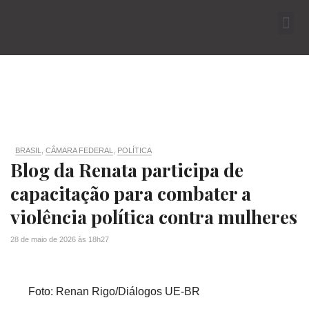
BRASIL
,
CÂMARA FEDERAL
,
POLÍTICA
Blog da Renata participa de
capacitação para combater a
violência política contra mulheres
28 de maio de 2026
às
18h27
Foto: Renan Rigo/Diálogos UE-BR