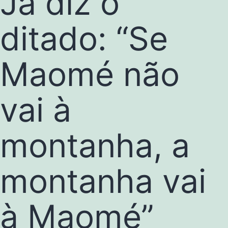
Já diz o
ditado: “Se
Maomé não
vai à
montanha, a
montanha vai
à Maomé”