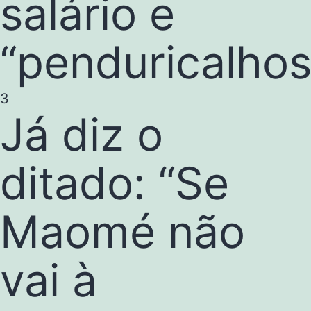
salário e
“penduricalhos
3
Já diz o
ditado: “Se
Maomé não
vai à