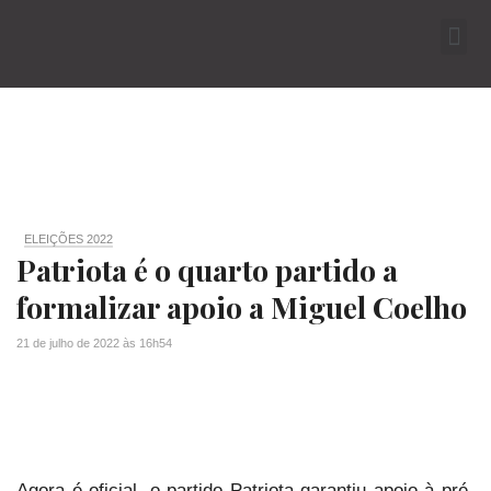
ELEIÇÕES 2022
Patriota é o quarto partido a
formalizar apoio a Miguel Coelho
21 de julho de 2022
às
16h54
Agora é oficial, o partido Patriota garantiu apoio à pré-