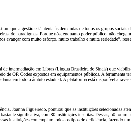
ostram que a gestão está atenta às demandas de todos os grupos sociai
rreiras, de paradigmas. Porque nós, enquanto poder público, não chegamo
os avançar com muito esforço, muito trabalho e muita seriedade”, ressa
l de intermediação em Libras (Língua Brasileira de Sinais) que viabili
meio de QR Codes expostos em equipamentos públicos. A ferramenta terá 
dania em todo o âmbito estadual. A plataforma está disponível através d
ência, Joanna Figueiredo, pontuou que as instituições selecionadas aten
nte significativa, com 80 instituições inscritas. Dessas, 50 foram hab
sas instituições contemplam todos os tipos de deficiência, fazendo um t