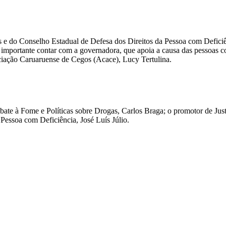
s e do Conselho Estadual de Defesa dos Direitos da Pessoa com Defic
mportante contar com a governadora, que apoia a causa das pessoas c
iação Caruaruense de Cegos (Acace), Lucy Tertulina.
mbate à Fome e Políticas sobre Drogas, Carlos Braga; o promotor de Ju
essoa com Deficiência, José Luís Júlio.