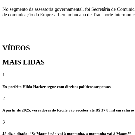
No segmento da assessoria governamental, foi Secretária de Comunic
de comunicação da Empresa Pernambucana de Transporte Intermunicipa
VÍDEOS
MAIS LIDAS
1
Ex-prefeito Hildo Hacker segue com direitos políticos suspensos
2
A partir de 2025, vereadores do Recife vão receber até R$ 37,8 mil em salári
3
Já diz o ditado: “Se Maomé não vai à montanha, a montanha vai à Maomé”