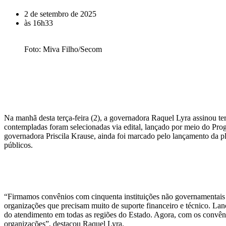
2 de setembro de 2025
às
16h33
Foto: Miva Filho/Secom
Na manhã desta terça-feira (2), a governadora Raquel Lyra assinou t
contempladas foram selecionadas via edital, lançado por meio do Pro
governadora Priscila Krause, ainda foi marcado pelo lançamento da p
públicos.
“Firmamos convênios com cinquenta instituições não governamentais 
organizações que precisam muito de suporte financeiro e técnico. Lan
do atendimento em todas as regiões do Estado. Agora, com os convênio
organizações”, destacou Raquel Lyra.