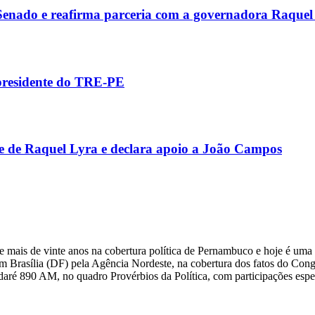
 Senado e reafirma parceria com a governadora Raquel
 presidente do TRE-PE
e de Raquel Lyra e declara apoio a João Campos
 mais de vinte anos na cobertura política de Pernambuco e hoje é uma 
m Brasília (DF) pela Agência Nordeste, na cobertura dos fatos do Congre
daré 890 AM, no quadro Provérbios da Política, com participações esp