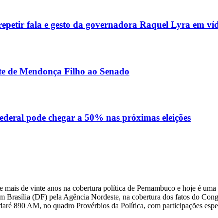
epetir fala e gesto da governadora Raquel Lyra em ví
nte de Mendonça Filho ao Senado
ral pode chegar a 50% nas próximas eleições
 mais de vinte anos na cobertura política de Pernambuco e hoje é uma 
m Brasília (DF) pela Agência Nordeste, na cobertura dos fatos do Congre
daré 890 AM, no quadro Provérbios da Política, com participações esp