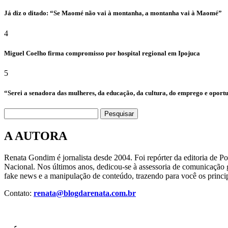
Já diz o ditado: “Se Maomé não vai à montanha, a montanha vai à Maomé”
4
Miguel Coelho firma compromisso por hospital regional em Ipojuca
5
“Serei a senadora das mulheres, da educação, da cultura, do emprego e oport
Pesquisar
A AUTORA
Renata Gondim é jornalista desde 2004. Foi repórter da editoria de P
Nacional. Nos últimos anos, dedicou-se à assessoria de comunicação g
fake news e a manipulação de conteúdo, trazendo para você os princip
Contato:
renata@blogdarenata.com.br