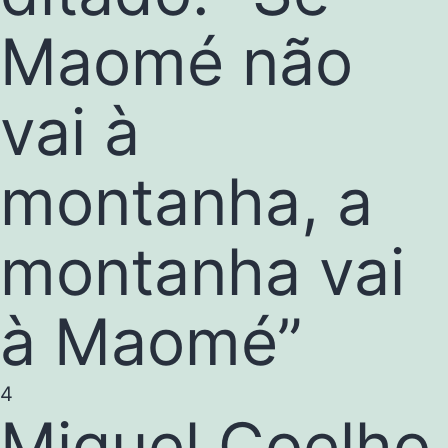
Maomé não
vai à
montanha, a
montanha vai
à Maomé”
4
Miguel Coelho