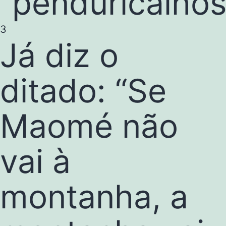
“penduricalhos
3
Já diz o
ditado: “Se
Maomé não
vai à
montanha, a