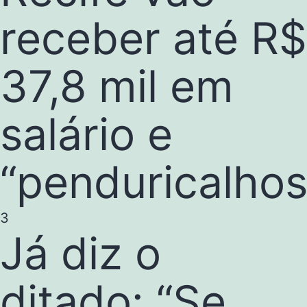
receber até R$
37,8 mil em
salário e
“penduricalhos
3
Já diz o
ditado: “Se